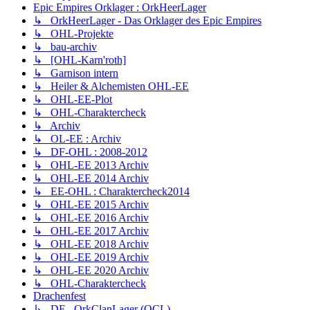
Epic Empires Orklager : OrkHeerLager
↳ OrkHeerLager - Das Orklager des Epic Empires
↳ OHL-Projekte
↳ bau-archiv
↳ [OHL-Karn'roth]
↳ Garnison intern
↳ Heiler & Alchemisten OHL-EE
↳ OHL-EE-Plot
↳ OHL-Charaktercheck
↳ Archiv
↳ OL-EE : Archiv
↳ DF-OHL : 2008-2012
↳ OHL-EE 2013 Archiv
↳ OHL-EE 2014 Archiv
↳ EE-OHL : Charaktercheck2014
↳ OHL-EE 2015 Archiv
↳ OHL-EE 2016 Archiv
↳ OHL-EE 2017 Archiv
↳ OHL-EE 2018 Archiv
↳ OHL-EE 2019 Archiv
↳ OHL-EE 2020 Archiv
↳ OHL-Charaktercheck
Drachenfest
↳ DF - OrkClanLager (OCL)