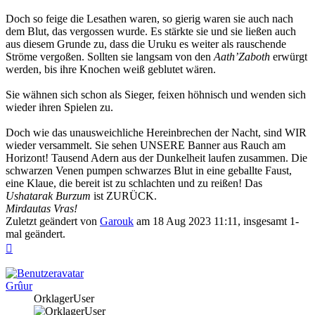
Doch so feige die Lesathen waren, so gierig waren sie auch nach
dem Blut, das vergossen wurde. Es stärkte sie und sie ließen auch
aus diesem Grunde zu, dass die Uruku es weiter als rauschende
Ströme vergoßen. Sollten sie langsam von den
Aath’Zaboth
erwürgt
werden, bis ihre Knochen weiß geblutet wären.
Sie wähnen sich schon als Sieger, feixen höhnisch und wenden sich
wieder ihren Spielen zu.
Doch wie das unausweichliche Hereinbrechen der Nacht, sind WIR
wieder versammelt. Sie sehen UNSERE Banner aus Rauch am
Horizont! Tausend Adern aus der Dunkelheit laufen zusammen. Die
schwarzen Venen pumpen schwarzes Blut in eine geballte Faust,
eine Klaue, die bereit ist zu schlachten und zu reißen! Das
Ushatarak Burzum
ist ZURÜCK.
Mirdautas Vras!
Zuletzt geändert von
Garouk
am 18 Aug 2023 11:11, insgesamt 1-
mal geändert.
Nach
oben
Grûur
OrklagerUser