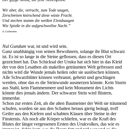
Wir aber, die, verrucht, zum Tode taugen,
Zerschreiten knirschend diese wüste Pracht.
Und stechen stumm die weißen Elendsaugen
Wie Spieße in die aufgeschwollne Nacht.”
A. Lichtenstein
Nul Gundum
war, ist und wird sein.
Ganz unabhängig von seinen Bewohnern, solange ihr Blut schwarz
ist. Es ist so lange in die Steine geflossen, dass es diesen Ort
gezeichnet hat. Das Schicksal der Uruku hat sich hier in das Kleid
der von den Lesathen als makellos geträumten Welt gefressen und
nichts wird die Wunde jemals heilen oder sie auslöschen können.
Alle Schwarzblüter können verbrannt, gehetzt und geschlagen
werden, ohne das es die Steinwunde ausmerzen könnte. Kein Sturm
aus Stahl, kein Flammenmeer und kein Monument des Lichts
könnte dies jemals ändern. Der schwarze Stein wird flüstern,
immerdar.
Schon zur ersten Zeit, als die alten Baumeister der Welt sie träumend
schufen, wurden sie aus den Schatten heraus gierig beäugt, troff
Geifer aus den Kiefern und schabten Klauen über Steine in der
Finsternis. Als noch alle Körper schliefen, war es die Kraft des
Blutes der längst vergessenen Ersten des Urukvolkes, das wie es