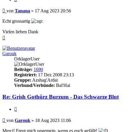
Beitrag
von
Tanana
»
17 Aug 2023 20:56
Echt grossartig
Vielen lieben Dank
Nach
oben
Garouk
OrklagerUser
Beiträge:
1690
Registriert:
17 Dez 2008 23:13
Gruppe:
Azshag'Ardai
Verbund/Verbünde:
Bal'Hai
Re: Grish Gothûrz Burzum - Das Schwarze Blut
Zitieren
Beitrag
von
Garouk
»
18 Aug 2023 11:06
Merci! Freut mich ungemein, wenn es euch gefällt!