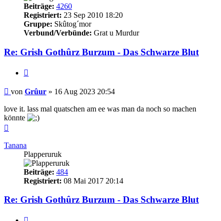
Beiträge:
4260
Registriert:
23 Sep 2010 18:20
Gruppe:
Skûtog´mor
Verbund/Verbünde:
Grat u Murdur
Re: Grish Gothûrz Burzum - Das Schwarze Blut
Zitieren
Beitrag
von
Grûur
»
16 Aug 2023 20:54
love it. lass mal quatschen am ee was man da noch so machen
könnte
Nach
oben
Tanana
Plapperuruk
Beiträge:
484
Registriert:
08 Mai 2017 20:14
Re: Grish Gothûrz Burzum - Das Schwarze Blut
Zitieren