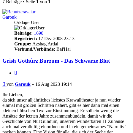
7 Beiträge • Seite
1
von
1
Garouk
OrklagerUser
Beiträge:
1690
Registriert:
17 Dez 2008 23:13
Gruppe:
Azshag'Ardai
Verbund/Verbünde:
Bal'Hai
Grish Gothûrz Burzum - Das Schwarze Blut
Zitieren
Beitrag
von
Garouk
»
16 Aug 2023 19:14
Ihr Lieben,
da sich unser alljährliches liebstes Krawalltheater ja nun wieder
einmal mit großen Schritten nähert, gibt es hier dann mal einen
kleinen hübschen Text zur Einstimmung. Er soll ein wenig die
Ansätze der letzten Jahre zusammenbündeln, damit wir die
Geschichte von Nul'Gundum, unserem wunderbaren IT Zuhause
auch mal vernünftig einordnen und in ein gemeinsames "Narrativ"
packen können. Eine Vision für alle, die sich der Sache der