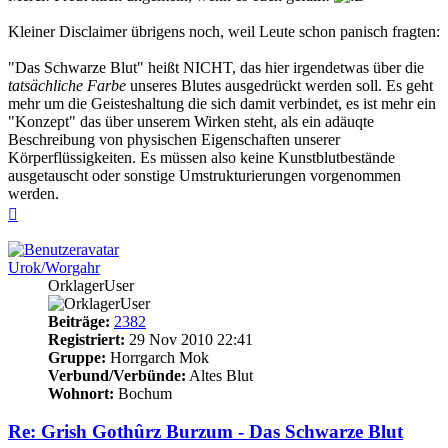
Kleiner Disclaimer übrigens noch, weil Leute schon panisch fragten:
"Das Schwarze Blut" heißt NICHT, das hier irgendetwas über die
tatsächliche Farbe
unseres Blutes ausgedrückt werden soll. Es geht
mehr um die Geisteshaltung die sich damit verbindet, es ist mehr ein
"Konzept" das über unserem Wirken steht, als ein adäuqte
Beschreibung von physischen Eigenschaften unserer
Körperflüssigkeiten. Es müssen also keine Kunstblutbestände
ausgetauscht oder sonstige Umstrukturierungen vorgenommen
werden.
Nach
oben
Urok/Worgahr
OrklagerUser
Beiträge:
2382
Registriert:
29 Nov 2010 22:41
Gruppe:
Horrgarch Mok
Verbund/Verbünde:
Altes Blut
Wohnort:
Bochum
Re: Grish Gothûrz Burzum - Das Schwarze Blut