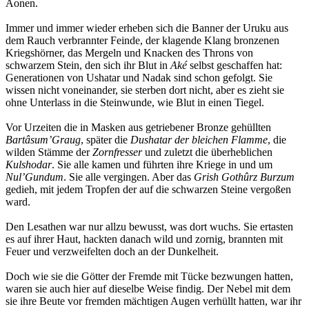
Äonen.
Immer und immer wieder erheben sich die Banner der Uruku aus
dem Rauch verbrannter Feinde, der klagende Klang bronzenen
Kriegshörner, das Mergeln und Knacken des Throns von
schwarzem Stein, den sich ihr Blut in
Aké
selbst geschaffen hat:
Generationen von Ushatar und Nadak sind schon gefolgt. Sie
wissen nicht voneinander, sie sterben dort nicht, aber es zieht sie
ohne Unterlass in die Steinwunde, wie Blut in einen Tiegel.
Vor Urzeiten die in Masken aus getriebener Bronze gehüllten
Bartâsum’Graug
, später die
Dushatar der bleichen Flamme
, die
wilden Stämme der
Zornfresser
und zuletzt die überheblichen
Kulshodar
. Sie alle kamen und führten ihre Kriege in und um
Nul’Gundum
. Sie alle vergingen. Aber das
Grish Gothûrz Burzum
gedieh, mit jedem Tropfen der auf die schwarzen Steine vergoßen
ward.
Den Lesathen war nur allzu bewusst, was dort wuchs. Sie ertasten
es auf ihrer Haut, hackten danach wild und zornig, brannten mit
Feuer und verzweifelten doch an der Dunkelheit.
Doch wie sie die Götter der Fremde mit Tücke bezwungen hatten,
waren sie auch hier auf dieselbe Weise findig. Der Nebel mit dem
sie ihre Beute vor fremden mächtigen Augen verhüllt hatten, war ihr