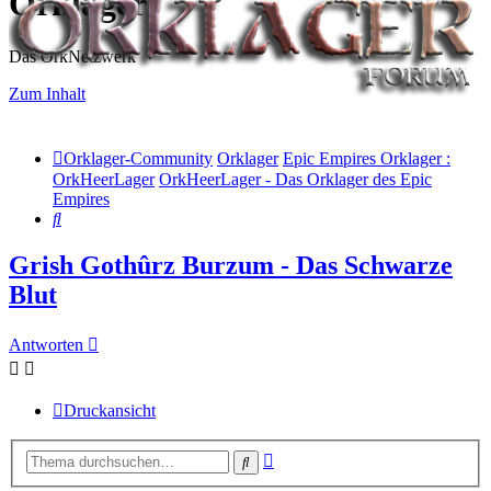
Orklager
Das OrkNetzwerk
Zum Inhalt
Orklager-Community
Orklager
Epic Empires Orklager :
OrkHeerLager
OrkHeerLager - Das Orklager des Epic
Empires
Suche
Grish Gothûrz Burzum - Das Schwarze
Blut
Antworten
Druckansicht
Erweiterte
Suche
Suche