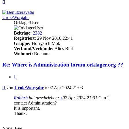
Nach
oben
Urok/Worgahr
OrklagerUser
Beiträge:
2382
Registriert:
29 Nov 2010 22:41
Gruppe:
Horrgarch Mok
Verbund/Verbünde:
Altes Blut
Wohnort:
Bochum
Re: Where is Administration forum.orklager.org ??
Zitieren
Beitrag
von
Urok/Worgahr
»
07 Apr 2024 21:03
Robbrb
hat geschrieben:
↑
07 Apr 2024 21:01
Can I
contact Administration?
It is important.
Thank.
Nope. Bye