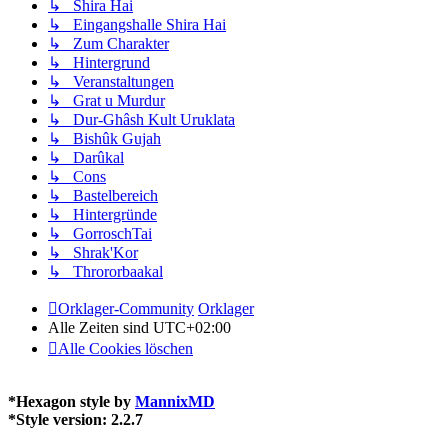
↳ Shira Hai
↳ Eingangshalle Shira Hai
↳ Zum Charakter
↳ Hintergrund
↳ Veranstaltungen
↳ Grat u Murdur
↳ Dur-Ghâsh Kult Uruklata
↳ Bishûk Gujah
↳ Darûkal
↳ Cons
↳ Bastelbereich
↳ Hintergründe
↳ GorroschTai
↳ Shrak'Kor
↳ Thrororbaakal
Orklager-Community
Orklager
Alle Zeiten sind
UTC+02:00
Alle Cookies löschen
*
Hexagon style by
MannixMD
*
Style version: 2.2.7