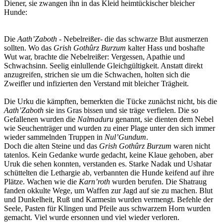
Diener, sie zwangen ihn in das Kleid heimtückischer bleicher
Hunde:
Die
Aath’Zaboth
- Nebelreißer- die das schwarze Blut ausmerzen
sollten. Wo das
Grish Gothûrz Burzum
kalter Hass und boshafte
Wut war, brachte die Nebelreißer: Vergessen, Apathie und
Schwachsinn. Seelig einlullende Gleichgültigkeit. Anstatt direkt
anzugreifen, strichen sie um die Schwachen, holten sich die
Zweifler und infizierten den Verstand mit bleicher Trägheit.
Die Urku die kämpften, bemerkten die Tücke zunächst nicht, bis die
Aath’Zaboth
sie ins Gras bissen und sie träge verfielen. Die so
Gefallenen wurden die
Nalmaduru
genannt, sie dienten dem Nebel
wie Seuchenträger und wurden zu einer Plage unter den sich immer
wieder sammelnden Truppen in
Nul’Gundum
.
Doch die alten Steine und das
Grish Gothûrz Burzum
waren nicht
tatenlos. Kein Gedanke wurde gedacht, keine Klaue gehoben, aber
Uruk die sehen konnten, verstanden es. Starke Nadak und Ushatar
schüttelten die Lethargie ab, verbannten die Hunde keifend auf ihre
Plätze. Wachen wie die
Karn’roth
wurden berufen. Die Shatraug
fanden okkulte Wege, um Waffen zur Jagd auf sie zu machen. Blut
und Dunkelheit, Ruß und Karmesin wurden vermengt. Befehle der
Seele, Pasten für Klingen und Pfeile aus schwarzem Horn wurden
gemacht. Viel wurde ersonnen und viel wieder verloren.