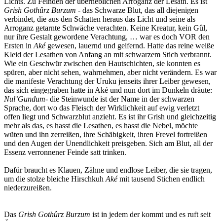
Lichts. Zu Feinden der überheblichen Arroganz der Lesath. Es ist
Grish Gothûrz Burzum
- das Schwarze Blut, das all diejenigen
verbindet, die aus den Schatten heraus das Licht und seine als
Arroganz getarnte Schwäche verachten. Keine Kreatur, kein Gûl,
nur ihre Gestalt gewordene Verachtung, … war es doch VOR den
Ersten in
Aké
gewesen, lauernd und geifernd. Hatte das reine weiße
Kleid der Lesathen von Anfang an mit schwarzem Stich verbrannt.
Wie ein Geschwür zwischen den Hautschichten, sie konnten es
spüren, aber nicht sehen, wahrnehmen, aber nicht verändern. Es war
die manifeste Verachtung der Uruku jenseits ihrer Leiber gewesen,
das sich eingegraben hatte in Aké und nun dort im Dunkeln dräute:
Nul’Gundum
- die Steinwunde ist der Name in der schwarzen
Sprache, dort wo das Fleisch der Wirklichkeit auf ewig verletzt
offen liegt und Schwarzblut anzieht. Es ist ihr Grish und gleichzeitig
mehr als das, es hasst die Lesathen, es hasst die Nebel, möchte
wüten und ihn zerreißen, ihre Schäbigkeit, ihren Frevel fortreißen
und den Augen der Unendlichkeit preisgeben. Sich am Blut, all der
Essenz verronnener Feinde satt trinken.
Dafür braucht es Klauen, Zähne und endlose Leiber, die sie tragen,
um die stolze bleiche Hirschkuh
Aké
mit tausend Stichen endlich
niederzureißen.
Das
Grish Gothûrz Burzum
ist in jedem der kommt und es ruft seit