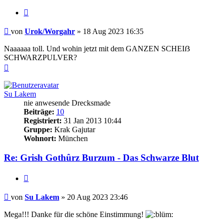
Zitieren
Beitrag
von
Urok/Worgahr
»
18 Aug 2023 16:35
Naaaaaa toll. Und wohin jetzt mit dem GANZEN SCHEIẞ
SCHWARZPULVER?
Nach
oben
Su Lakem
nie anwesende Drecksmade
Beiträge:
10
Registriert:
31 Jan 2013 10:44
Gruppe:
Krak Gajutar
Wohnort:
München
Re: Grish Gothûrz Burzum - Das Schwarze Blut
Zitieren
Beitrag
von
Su Lakem
»
20 Aug 2023 23:46
Mega!!! Danke für die schöne Einstimmung!