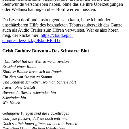
Steinwunde verschrieben haben, ohne das sie ihre Überzeugungen
oder Weltanschauungen über Bord werfen müssten.
Da Lesen doof und anstrengend sein kann, habe ich mit der
unschätzbaren Hilfe des begnadeten Taburzzauberzakh das Ganze
auch als Audio Trailer zum Hören verwurstet. Wer es also hören
mag, der klicke hier:
https://cloud.epic-
empires.de/s/Jtzky9BbntRFnDx
Grish Gothûrz Burzum - Das Schwarze Blut
“Ein Nebel hat die Welt so weich zerstört
Er schuf einen Raum
Blutlose Bäume lösen sich im Rauch
Ein Netz von Stamm zu Stamm
Und Schatten schweben, wo man Schreie hört
Fasern ohne Gestalt
Brennende Biester schwinden hin
Schwinden hin
Wie Hauch
Gefangene Fliegen sind die Fackelträger.
Und jede flackert, daß sie noch entrinne.
Doch seitlich lauert glimmend hoch in Fernen
Der giftge Mond, die fette Nebelspinne.