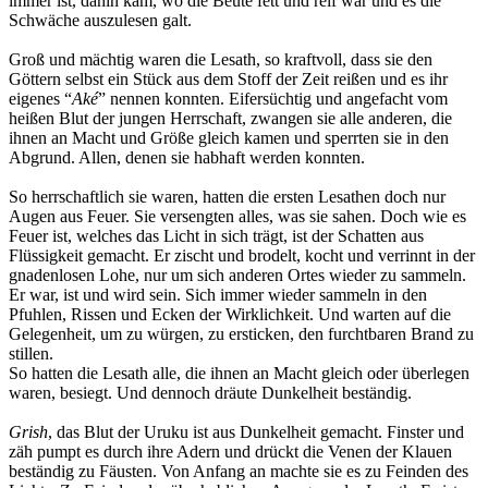
immer ist, dahin kam, wo die Beute fett und reif war und es die
Schwäche auszulesen galt.
Groß und mächtig waren die Lesath, so kraftvoll, dass sie den
Göttern selbst ein Stück aus dem Stoff der Zeit reißen und es ihr
eigenes “
Aké
” nennen konnten. Eifersüchtig und angefacht vom
heißen Blut der jungen Herrschaft, zwangen sie alle anderen, die
ihnen an Macht und Größe gleich kamen und sperrten sie in den
Abgrund. Allen, denen sie habhaft werden konnten.
So herrschaftlich sie waren, hatten die ersten Lesathen doch nur
Augen aus Feuer. Sie versengten alles, was sie sahen. Doch wie es
Feuer ist, welches das Licht in sich trägt, ist der Schatten aus
Flüssigkeit gemacht. Er zischt und brodelt, kocht und verrinnt in der
gnadenlosen Lohe, nur um sich anderen Ortes wieder zu sammeln.
Er war, ist und wird sein. Sich immer wieder sammeln in den
Pfuhlen, Rissen und Ecken der Wirklichkeit. Und warten auf die
Gelegenheit, um zu würgen, zu ersticken, den furchtbaren Brand zu
stillen.
So hatten die Lesath alle, die ihnen an Macht gleich oder überlegen
waren, besiegt. Und dennoch dräute Dunkelheit beständig.
Grish
, das Blut der Uruku ist aus Dunkelheit gemacht. Finster und
zäh pumpt es durch ihre Adern und drückt die Venen der Klauen
beständig zu Fäusten. Von Anfang an machte sie es zu Feinden des