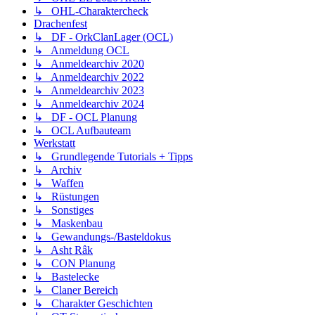
↳ OHL-Charaktercheck
Drachenfest
↳ DF - OrkClanLager (OCL)
↳ Anmeldung OCL
↳ Anmeldearchiv 2020
↳ Anmeldearchiv 2022
↳ Anmeldearchiv 2023
↳ Anmeldearchiv 2024
↳ DF - OCL Planung
↳ OCL Aufbauteam
Werkstatt
↳ Grundlegende Tutorials + Tipps
↳ Archiv
↳ Waffen
↳ Rüstungen
↳ Sonstiges
↳ Maskenbau
↳ Gewandungs-/Basteldokus
↳ Asht Râk
↳ CON Planung
↳ Bastelecke
↳ Claner Bereich
↳ Charakter Geschichten