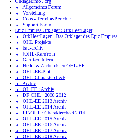
Orklager.info /.org
↳ Allgemeines Forum
↳ Vorstellung
↳ Cons - Termine/Berichte
↳ Support Forum
Epic Empires Orklager : OrkHeerLager
↳ OrkHeerLager - Das Orklager des Epic Empires
↳ OHL-Projekte
↳ bau-archiv
↳ [OHL-Karn'roth]
↳ Garnison intern
↳ Heiler & Alchemisten OHL-EE
↳ OHL-EE-Plot
↳ OHL-Charaktercheck
↳ Archiv
↳ OL-EE : Archiv
↳ DF-OHL : 2008-2012
↳ OHL-EE 2013 Archiv
↳ OHL-EE 2014 Archiv
↳ EE-OHL : Charaktercheck2014
↳ OHL-EE 2015 Archiv
↳ OHL-EE 2016 Archiv
↳ OHL-EE 2017 Archiv
↳ OHL-EE 2018 Archiv