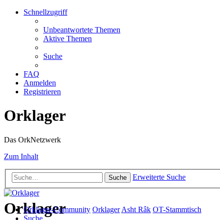
Schnellzugriff
Unbeantwortete Themen
Aktive Themen
Suche
FAQ
Anmelden
Registrieren
Orklager
Das OrkNetzwerk
Zum Inhalt
Erweiterte Suche
Suche
Orklager
Orklager-Community
Orklager
Asht Râk
OT-Stammtisch
Suche