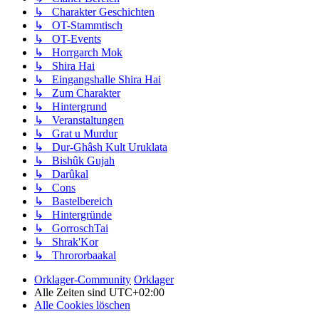
↳ Charakter Geschichten
↳ OT-Stammtisch
↳ OT-Events
↳ Horrgarch Mok
↳ Shira Hai
↳ Eingangshalle Shira Hai
↳ Zum Charakter
↳ Hintergrund
↳ Veranstaltungen
↳ Grat u Murdur
↳ Dur-Ghâsh Kult Uruklata
↳ Bishûk Gujah
↳ Darûkal
↳ Cons
↳ Bastelbereich
↳ Hintergründe
↳ GorroschTai
↳ Shrak'Kor
↳ Thrororbaakal
Orklager-Community
Orklager
Alle Zeiten sind
UTC+02:00
Alle Cookies löschen