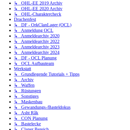
↳ OHL-EE 2019 Archiv
↳ OHL-EE 2020 Archiv
↳ OHL-Charaktercheck
Drachenfest
↳ DF - OrkClanLager (OCL)
↳ Anmeldung OCL
↳ Anmeldearchiv 2020
↳ Anmeldearchiv 2022
↳ Anmeldearchiv 2023
↳ Anmeldearchiv 2024
↳ DF - OCL Planung
↳ OCL Aufbauteam
Werkstatt
↳ Grundlegende Tutorials + Tipps
↳ Archiv
↳ Waffen
↳ Rüstungen
↳ Sonstiges
↳ Maskenbau
↳ Gewandungs-/Basteldokus
↳ Asht Râk
↳ CON Planung
↳ Bastelecke
↳ Claner Bereich