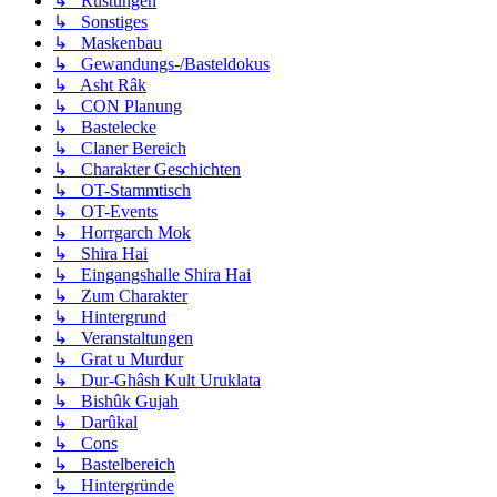
↳ Rüstungen
↳ Sonstiges
↳ Maskenbau
↳ Gewandungs-/Basteldokus
↳ Asht Râk
↳ CON Planung
↳ Bastelecke
↳ Claner Bereich
↳ Charakter Geschichten
↳ OT-Stammtisch
↳ OT-Events
↳ Horrgarch Mok
↳ Shira Hai
↳ Eingangshalle Shira Hai
↳ Zum Charakter
↳ Hintergrund
↳ Veranstaltungen
↳ Grat u Murdur
↳ Dur-Ghâsh Kult Uruklata
↳ Bishûk Gujah
↳ Darûkal
↳ Cons
↳ Bastelbereich
↳ Hintergründe