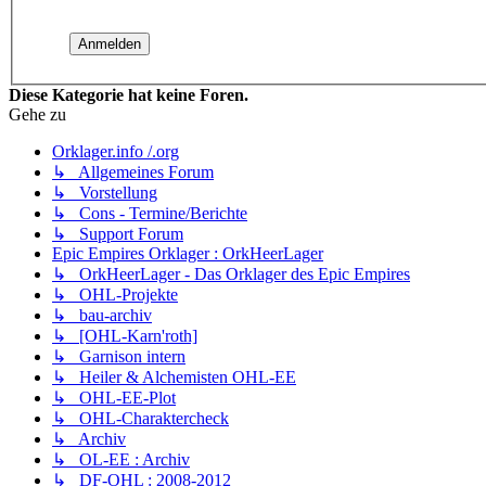
Diese Kategorie hat keine Foren.
Gehe zu
Orklager.info /.org
↳ Allgemeines Forum
↳ Vorstellung
↳ Cons - Termine/Berichte
↳ Support Forum
Epic Empires Orklager : OrkHeerLager
↳ OrkHeerLager - Das Orklager des Epic Empires
↳ OHL-Projekte
↳ bau-archiv
↳ [OHL-Karn'roth]
↳ Garnison intern
↳ Heiler & Alchemisten OHL-EE
↳ OHL-EE-Plot
↳ OHL-Charaktercheck
↳ Archiv
↳ OL-EE : Archiv
↳ DF-OHL : 2008-2012