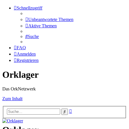
Schnellzugriff
Unbeantwortete Themen
Aktive Themen
Suche
FAQ
Anmelden
Registrieren
Orklager
Das OrkNetzwerk
Zum Inhalt
Erweiterte
Suche
Suche