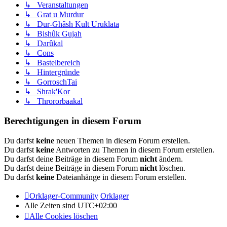
↳ Veranstaltungen
↳ Grat u Murdur
↳ Dur-Ghâsh Kult Uruklata
↳ Bishûk Gujah
↳ Darûkal
↳ Cons
↳ Bastelbereich
↳ Hintergründe
↳ GorroschTai
↳ Shrak'Kor
↳ Thrororbaakal
Berechtigungen in diesem Forum
Du darfst
keine
neuen Themen in diesem Forum erstellen.
Du darfst
keine
Antworten zu Themen in diesem Forum erstellen.
Du darfst deine Beiträge in diesem Forum
nicht
ändern.
Du darfst deine Beiträge in diesem Forum
nicht
löschen.
Du darfst
keine
Dateianhänge in diesem Forum erstellen.
Orklager-Community
Orklager
Alle Zeiten sind
UTC+02:00
Alle Cookies löschen