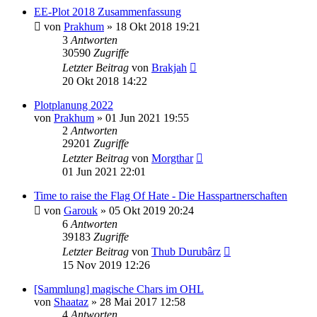
EE-Plot 2018 Zusammenfassung
von
Prakhum
»
18 Okt 2018 19:21
3
Antworten
30590
Zugriffe
Letzter Beitrag
von
Brakjah
20 Okt 2018 14:22
Plotplanung 2022
von
Prakhum
»
01 Jun 2021 19:55
2
Antworten
29201
Zugriffe
Letzter Beitrag
von
Morgthar
01 Jun 2021 22:01
Time to raise the Flag Of Hate - Die Hasspartnerschaften
von
Garouk
»
05 Okt 2019 20:24
6
Antworten
39183
Zugriffe
Letzter Beitrag
von
Thub Durubârz
15 Nov 2019 12:26
[Sammlung] magische Chars im OHL
von
Shaataz
»
28 Mai 2017 12:58
4
Antworten