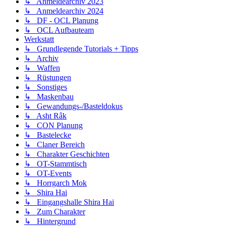
↳ Anmeldearchiv 2023
↳ Anmeldearchiv 2024
↳ DF - OCL Planung
↳ OCL Aufbauteam
Werkstatt
↳ Grundlegende Tutorials + Tipps
↳ Archiv
↳ Waffen
↳ Rüstungen
↳ Sonstiges
↳ Maskenbau
↳ Gewandungs-/Basteldokus
↳ Asht Râk
↳ CON Planung
↳ Bastelecke
↳ Claner Bereich
↳ Charakter Geschichten
↳ OT-Stammtisch
↳ OT-Events
↳ Horrgarch Mok
↳ Shira Hai
↳ Eingangshalle Shira Hai
↳ Zum Charakter
↳ Hintergrund