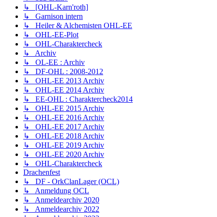
↳ [OHL-Karn'roth]
↳ Garnison intern
↳ Heiler & Alchemisten OHL-EE
↳ OHL-EE-Plot
↳ OHL-Charaktercheck
↳ Archiv
↳ OL-EE : Archiv
↳ DF-OHL : 2008-2012
↳ OHL-EE 2013 Archiv
↳ OHL-EE 2014 Archiv
↳ EE-OHL : Charaktercheck2014
↳ OHL-EE 2015 Archiv
↳ OHL-EE 2016 Archiv
↳ OHL-EE 2017 Archiv
↳ OHL-EE 2018 Archiv
↳ OHL-EE 2019 Archiv
↳ OHL-EE 2020 Archiv
↳ OHL-Charaktercheck
Drachenfest
↳ DF - OrkClanLager (OCL)
↳ Anmeldung OCL
↳ Anmeldearchiv 2020
↳ Anmeldearchiv 2022