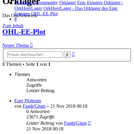
Orklager
Orklager-Community
Orklager
Epic Empires Orklager :
OrkHeerLager
OrkHeerLager - Das Orklager des Epic
Empires
OHL-EE-Plot
Das OrkNetzwerk
Suche
Zum Inhalt
OHL-EE-Plot
Neues Thema
Erweiterte
Suche
Suche
8 Themen • Seite
1
von
1
Themen
Antworten
Zugriffe
Letzter Beitrag
Euer Plotteam
von
Fauth/Glum
»
21 Nov 2018 00:18
0
Antworten
23671
Zugriffe
Letzter Beitrag
von
Fauth/Glum
21 Nov 2018 00:18