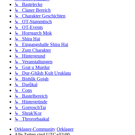
↳ Bastelecke
↳ Claner Bereich
↳ Charakter Geschichten
↳ OT-Stammtisch
↳ OT-Events
↳ Horrgarch Mok
↳ Shira Hai
↳ Eingangshalle Shira Hai
↳ Zum Charakter
↳ Hintergrund
↳ Veranstaltungen
↳ Grat u Murdur
↳ Dur-Ghâsh Kult Uruklata
↳ Bishûk Gujah
↳ Darûkal
↳ Cons
↳ Bastelbereich
↳ Hintergründe
↳ GorroschTai
↳ Shrak'Kor
↳ Thrororbaakal
Orklager-Community
Orklager
Alle Zeiten sind
UTC+02:00