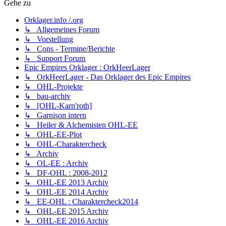
Gehe zu
Orklager.info /.org
↳ Allgemeines Forum
↳ Vorstellung
↳ Cons - Termine/Berichte
↳ Support Forum
Epic Empires Orklager : OrkHeerLager
↳ OrkHeerLager - Das Orklager des Epic Empires
↳ OHL-Projekte
↳ bau-archiv
↳ [OHL-Karn'roth]
↳ Garnison intern
↳ Heiler & Alchemisten OHL-EE
↳ OHL-EE-Plot
↳ OHL-Charaktercheck
↳ Archiv
↳ OL-EE : Archiv
↳ DF-OHL : 2008-2012
↳ OHL-EE 2013 Archiv
↳ OHL-EE 2014 Archiv
↳ EE-OHL : Charaktercheck2014
↳ OHL-EE 2015 Archiv
↳ OHL-EE 2016 Archiv