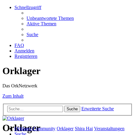
Schnellzugriff
Unbeantwortete Themen
Aktive Themen
Suche
FAQ
Anmelden
Registrieren
Orklager
Das OrkNetzwerk
Zum Inhalt
Erweiterte Suche
Suche
Orklager
Orklager-Community
Orklager
Shira Hai
Veranstaltungen
Suche