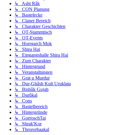
↳ Asht Râk
↳ CON Planung
↳ Bastelecke
↳ Claner Bereich
↳ Charakter Geschichten
↳ OT-Stammtisch
↳ OT-Events
↳ Horrgarch Mok
↳ Shira Hai
↳ Eingangshalle Shira Hai
↳ Zum Charakter
↳ Hintergrund
↳ Veranstaltungen
↳ Grat u Murdur
↳ Dur-Ghâsh Kult Uruklata
↳ Bishûk Gujah
↳ Darûkal
↳ Cons
↳ Bastelbereich
↳ Hintergründe
↳ GorroschTai
↳ Shrak'Kor
↳ Thrororbaakal