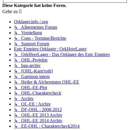
Diese Kategorie hat keine Foren.
Gehe zu
Orklager.info /.org
↳ Allgemeines Forum
↳ Vorstellung
↳ Cons - Termine/Berichte
↳ Support Forum
Epic Empires Orklager : OrkHeerLager
↳ OrkHeerLager - Das Orklager des Epic Empires
↳ OHL-Projekte
↳ bau-archiv
↳ [OHL-Karn'roth]
↳ Garnison intern
↳ Heiler & Alchemisten OHL-EE
↳ OHL-EE-Plot
↳ OHL-Charaktercheck
↳ Archiv
↳ OL-EE : Archiv
↳ DF-OHL : 2008-2012
↳ OHL-EE 2013 Archiv
↳ OHL-EE 2014 Archiv
↳ EE-OHL : Charaktercheck2014