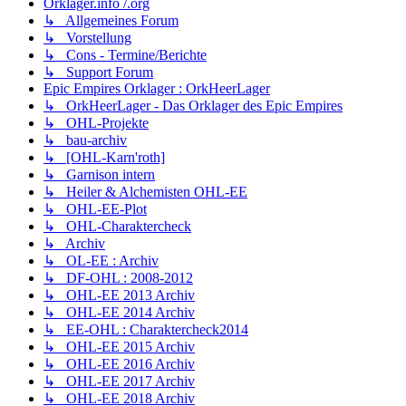
Orklager.info /.org
↳ Allgemeines Forum
↳ Vorstellung
↳ Cons - Termine/Berichte
↳ Support Forum
Epic Empires Orklager : OrkHeerLager
↳ OrkHeerLager - Das Orklager des Epic Empires
↳ OHL-Projekte
↳ bau-archiv
↳ [OHL-Karn'roth]
↳ Garnison intern
↳ Heiler & Alchemisten OHL-EE
↳ OHL-EE-Plot
↳ OHL-Charaktercheck
↳ Archiv
↳ OL-EE : Archiv
↳ DF-OHL : 2008-2012
↳ OHL-EE 2013 Archiv
↳ OHL-EE 2014 Archiv
↳ EE-OHL : Charaktercheck2014
↳ OHL-EE 2015 Archiv
↳ OHL-EE 2016 Archiv
↳ OHL-EE 2017 Archiv
↳ OHL-EE 2018 Archiv