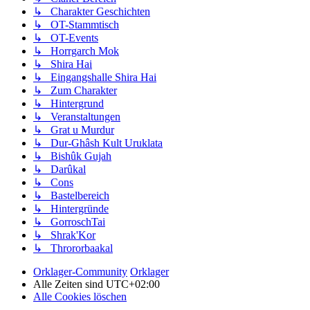
↳ Charakter Geschichten
↳ OT-Stammtisch
↳ OT-Events
↳ Horrgarch Mok
↳ Shira Hai
↳ Eingangshalle Shira Hai
↳ Zum Charakter
↳ Hintergrund
↳ Veranstaltungen
↳ Grat u Murdur
↳ Dur-Ghâsh Kult Uruklata
↳ Bishûk Gujah
↳ Darûkal
↳ Cons
↳ Bastelbereich
↳ Hintergründe
↳ GorroschTai
↳ Shrak'Kor
↳ Thrororbaakal
Orklager-Community
Orklager
Alle Zeiten sind
UTC+02:00
Alle Cookies löschen