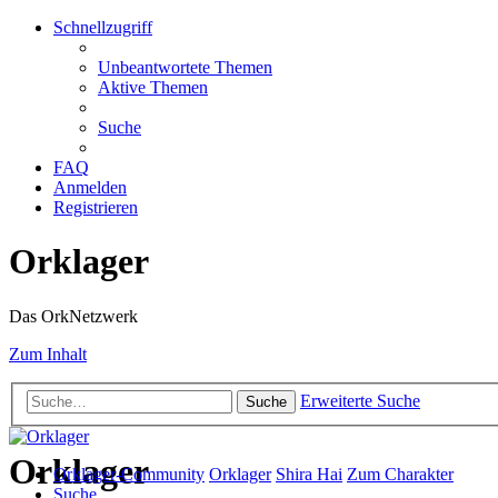
Schnellzugriff
Unbeantwortete Themen
Aktive Themen
Suche
FAQ
Anmelden
Registrieren
Orklager
Das OrkNetzwerk
Zum Inhalt
Erweiterte Suche
Suche
Orklager
Orklager-Community
Orklager
Shira Hai
Zum Charakter
Suche