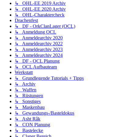
↳ OHL-EE 2019 Archiv
↳ OHL-EE 2020 Archiv
↳ OHL-Charaktercheck
Drachenfest
↳ DF - OrkClanLager (OCL)
↳ Anmeldung OCL
↳ Anmeldearchiv 2020
↳ Anmeldearchiv 2022
↳ Anmeldearchiv 2023
↳ Anmeldearchiv 2024
↳ DF - OCL Planung
↳ OCL Aufbauteam
Werkstatt
↳ Grundlegende Tutorials + Tipps
↳ Archiv
↳ Waffen
↳ Rüstungen
↳ Sonstiges
↳ Maskenbau
↳ Gewandungs-/Basteldokus
↳ Asht Râk
↳ CON Planung
↳ Bastelecke
↳ Claner Bereich