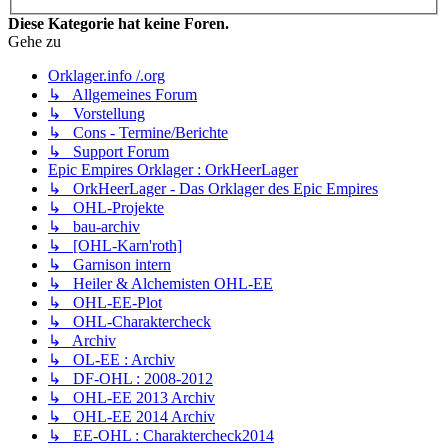
Diese Kategorie hat keine Foren.
Gehe zu
Orklager.info /.org
↳ Allgemeines Forum
↳ Vorstellung
↳ Cons - Termine/Berichte
↳ Support Forum
Epic Empires Orklager : OrkHeerLager
↳ OrkHeerLager - Das Orklager des Epic Empires
↳ OHL-Projekte
↳ bau-archiv
↳ [OHL-Karn'roth]
↳ Garnison intern
↳ Heiler & Alchemisten OHL-EE
↳ OHL-EE-Plot
↳ OHL-Charaktercheck
↳ Archiv
↳ OL-EE : Archiv
↳ DF-OHL : 2008-2012
↳ OHL-EE 2013 Archiv
↳ OHL-EE 2014 Archiv
↳ EE-OHL : Charaktercheck2014