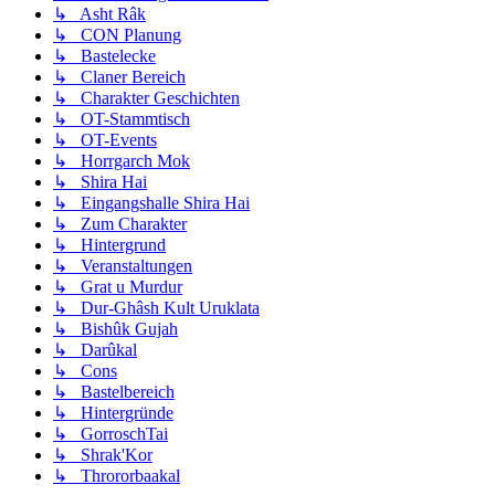
↳ Asht Râk
↳ CON Planung
↳ Bastelecke
↳ Claner Bereich
↳ Charakter Geschichten
↳ OT-Stammtisch
↳ OT-Events
↳ Horrgarch Mok
↳ Shira Hai
↳ Eingangshalle Shira Hai
↳ Zum Charakter
↳ Hintergrund
↳ Veranstaltungen
↳ Grat u Murdur
↳ Dur-Ghâsh Kult Uruklata
↳ Bishûk Gujah
↳ Darûkal
↳ Cons
↳ Bastelbereich
↳ Hintergründe
↳ GorroschTai
↳ Shrak'Kor
↳ Thrororbaakal