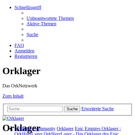
Schnellzugriff
Unbeantwortete Themen
Aktive Themen
Suche
FAQ
Anmelden
Registrieren
Orklager
Das OrkNetzwerk
Zum Inhalt
Erweiterte Suche
Suche
Orklager
Orklager-Community
Orklager
Epic Empires Orklager :
OrkHeerLager
OrkHeerLager - Das Orklager des Epic