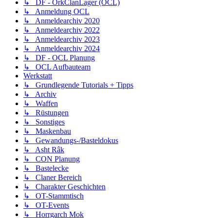
↳ DF - OrkClanLager (OCL)
↳ Anmeldung OCL
↳ Anmeldearchiv 2020
↳ Anmeldearchiv 2022
↳ Anmeldearchiv 2023
↳ Anmeldearchiv 2024
↳ DF - OCL Planung
↳ OCL Aufbauteam
Werkstatt
↳ Grundlegende Tutorials + Tipps
↳ Archiv
↳ Waffen
↳ Rüstungen
↳ Sonstiges
↳ Maskenbau
↳ Gewandungs-/Basteldokus
↳ Asht Râk
↳ CON Planung
↳ Bastelecke
↳ Claner Bereich
↳ Charakter Geschichten
↳ OT-Stammtisch
↳ OT-Events
↳ Horrgarch Mok