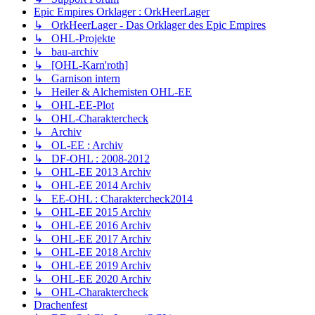
Epic Empires Orklager : OrkHeerLager
↳ OrkHeerLager - Das Orklager des Epic Empires
↳ OHL-Projekte
↳ bau-archiv
↳ [OHL-Karn'roth]
↳ Garnison intern
↳ Heiler & Alchemisten OHL-EE
↳ OHL-EE-Plot
↳ OHL-Charaktercheck
↳ Archiv
↳ OL-EE : Archiv
↳ DF-OHL : 2008-2012
↳ OHL-EE 2013 Archiv
↳ OHL-EE 2014 Archiv
↳ EE-OHL : Charaktercheck2014
↳ OHL-EE 2015 Archiv
↳ OHL-EE 2016 Archiv
↳ OHL-EE 2017 Archiv
↳ OHL-EE 2018 Archiv
↳ OHL-EE 2019 Archiv
↳ OHL-EE 2020 Archiv
↳ OHL-Charaktercheck
Drachenfest