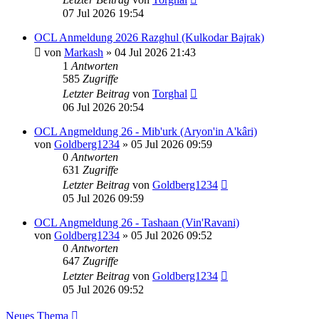
07 Jul 2026 19:54
OCL Anmeldung 2026 Razghul (Kulkodar Bajrak)
von
Markash
»
04 Jul 2026 21:43
1
Antworten
585
Zugriffe
Letzter Beitrag
von
Torghal
06 Jul 2026 20:54
OCL Angmeldung 26 - Mib'urk (Aryon'in A'kâri)
von
Goldberg1234
»
05 Jul 2026 09:59
0
Antworten
631
Zugriffe
Letzter Beitrag
von
Goldberg1234
05 Jul 2026 09:59
OCL Angmeldung 26 - Tashaan (Vin'Ravani)
von
Goldberg1234
»
05 Jul 2026 09:52
0
Antworten
647
Zugriffe
Letzter Beitrag
von
Goldberg1234
05 Jul 2026 09:52
Neues Thema