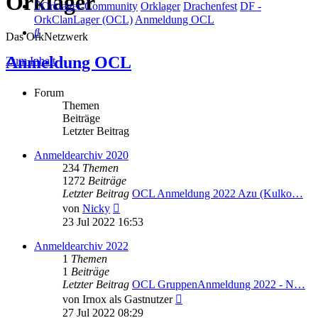
Orklager
Orklager-Community
Orklager
Drachenfest
DF -
OrkClanLager (OCL)
Anmeldung OCL
Suche
Das OrkNetzwerk
Anmeldung OCL
Zum Inhalt
Forum
Themen
Beiträge
Letzter Beitrag
Anmeldearchiv 2020
234
Themen
1272
Beiträge
Letzter Beitrag
OCL Anmeldung 2022 Azu (Kulko…
Neuester
von
Nicky
Beitrag
23 Jul 2022 16:53
Anmeldearchiv 2022
1
Themen
1
Beiträge
Letzter Beitrag
OCL GruppenAnmeldung 2022 - N…
Neuester
von
Irnox als Gastnutzer
Beitrag
27 Jul 2022 08:29