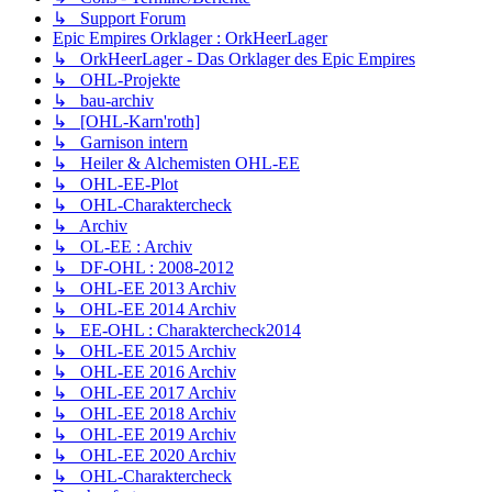
↳ Support Forum
Epic Empires Orklager : OrkHeerLager
↳ OrkHeerLager - Das Orklager des Epic Empires
↳ OHL-Projekte
↳ bau-archiv
↳ [OHL-Karn'roth]
↳ Garnison intern
↳ Heiler & Alchemisten OHL-EE
↳ OHL-EE-Plot
↳ OHL-Charaktercheck
↳ Archiv
↳ OL-EE : Archiv
↳ DF-OHL : 2008-2012
↳ OHL-EE 2013 Archiv
↳ OHL-EE 2014 Archiv
↳ EE-OHL : Charaktercheck2014
↳ OHL-EE 2015 Archiv
↳ OHL-EE 2016 Archiv
↳ OHL-EE 2017 Archiv
↳ OHL-EE 2018 Archiv
↳ OHL-EE 2019 Archiv
↳ OHL-EE 2020 Archiv
↳ OHL-Charaktercheck