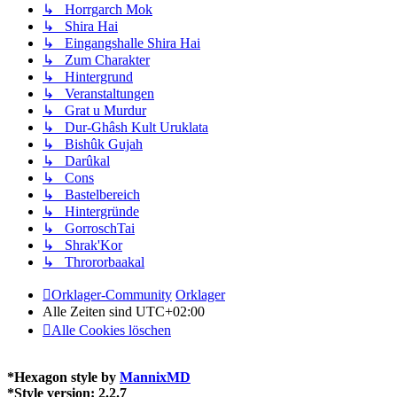
↳ Horrgarch Mok
↳ Shira Hai
↳ Eingangshalle Shira Hai
↳ Zum Charakter
↳ Hintergrund
↳ Veranstaltungen
↳ Grat u Murdur
↳ Dur-Ghâsh Kult Uruklata
↳ Bishûk Gujah
↳ Darûkal
↳ Cons
↳ Bastelbereich
↳ Hintergründe
↳ GorroschTai
↳ Shrak'Kor
↳ Thrororbaakal
Orklager-Community
Orklager
Alle Zeiten sind
UTC+02:00
Alle Cookies löschen
*
Hexagon style by
MannixMD
*
Style version: 2.2.7