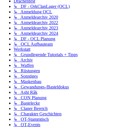
Drachenfest
↳ DF - OrkClanLager (OCL)
↳ Anmeldung OCL
↳ Anmeldearchiv 2020
↳ Anmeldearchiv 2022
↳ Anmeldearchiv 2023
↳ Anmeldearchiv 2024
↳ DF - OCL Planung
↳ OCL Aufbauteam
Werkstatt
↳ Grundlegende Tutorials + Tipps
↳ Archiv
↳ Waffen
↳ Rüstungen
↳ Sonstiges
↳ Maskenbau
↳ Gewandungs-/Basteldokus
↳ Asht Râk
↳ CON Planung
↳ Bastelecke
↳ Claner Bereich
↳ Charakter Geschichten
↳ OT-Stammtisch
↳ OT-Events