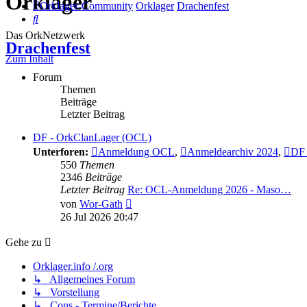
Orklager
Orklager-Community
Orklager
Drachenfest
Suche
Das OrkNetzwerk
Drachenfest
Zum Inhalt
Forum
Themen
Beiträge
Letzter Beitrag
DF - OrkClanLager (OCL)
Unterforen:
Anmeldung OCL
,
Anmeldearchiv 2024
,
DF 
550
Themen
2346
Beiträge
Letzter Beitrag
Re: OCL-Anmeldung 2026 - Maso…
Neuester
von
Wor-Gath
Beitrag
26 Jul 2026 20:47
Gehe zu
Orklager.info /.org
↳ Allgemeines Forum
↳ Vorstellung
↳ Cons - Termine/Berichte