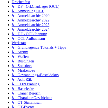
Drachenfest
↳ DF - OrkClanLager (OCL)
↳ Anmeldung OCL
↳ Anmeldearchiv 2020
↳ Anmeldearchiv 2022
↳ Anmeldearchiv 2023
↳ Anmeldearchiv 2024
↳ DF - OCL Planung
↳ OCL Aufbauteam
Werkstatt
↳ Grundlegende Tutorials + Tipps
↳ Archiv
↳ Waffen
↳ Rüstungen
↳ Sonstiges
↳ Maskenbau
↳ Gewandungs-/Basteldokus
↳ Asht Râk
↳ CON Planung
↳ Bastelecke
↳ Claner Bereich
↳ Charakter Geschichten
↳ OT-Stammtisch
↳ OT-Events