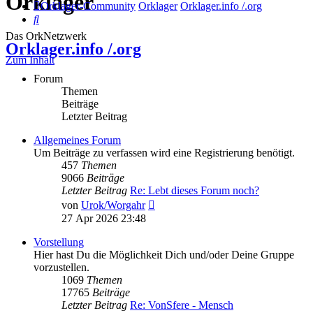
Orklager
Orklager-Community
Orklager
Orklager.info /.org
Suche
Das OrkNetzwerk
Orklager.info /.org
Zum Inhalt
Forum
Themen
Beiträge
Letzter Beitrag
Allgemeines Forum
Um Beiträge zu verfassen wird eine Registrierung benötigt.
457
Themen
9066
Beiträge
Letzter Beitrag
Re: Lebt dieses Forum noch?
Neuester
von
Urok/Worgahr
Beitrag
27 Apr 2026 23:48
Vorstellung
Hier hast Du die Möglichkeit Dich und/oder Deine Gruppe
vorzustellen.
1069
Themen
17765
Beiträge
Letzter Beitrag
Re: VonSfere - Mensch