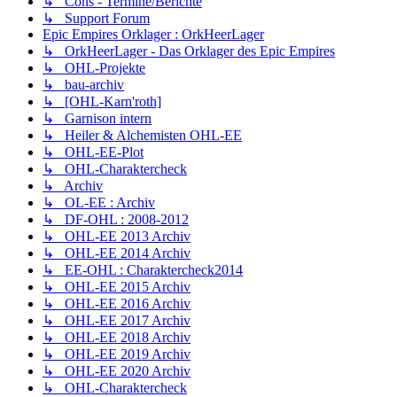
↳ Cons - Termine/Berichte
↳ Support Forum
Epic Empires Orklager : OrkHeerLager
↳ OrkHeerLager - Das Orklager des Epic Empires
↳ OHL-Projekte
↳ bau-archiv
↳ [OHL-Karn'roth]
↳ Garnison intern
↳ Heiler & Alchemisten OHL-EE
↳ OHL-EE-Plot
↳ OHL-Charaktercheck
↳ Archiv
↳ OL-EE : Archiv
↳ DF-OHL : 2008-2012
↳ OHL-EE 2013 Archiv
↳ OHL-EE 2014 Archiv
↳ EE-OHL : Charaktercheck2014
↳ OHL-EE 2015 Archiv
↳ OHL-EE 2016 Archiv
↳ OHL-EE 2017 Archiv
↳ OHL-EE 2018 Archiv
↳ OHL-EE 2019 Archiv
↳ OHL-EE 2020 Archiv
↳ OHL-Charaktercheck