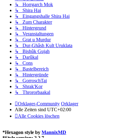
↳ Horrgarch Mok
↳ Shira Hai
↳ Eingangshalle Shira Hai
↳ Zum Charakter
↳ Hintergrund
↳ Veranstaltungen
↳ Grat u Murdur
↳ Dur-Ghâsh Kult Uruklata
↳ Bishûk Gujah
↳ Darûkal
↳ Cons
↳ Bastelbereich
↳ Hintergründe
↳ GorroschTai
↳ Shrak'Kor
↳ Thrororbaakal
Orklager-Community
Orklager
Alle Zeiten sind
UTC+02:00
Alle Cookies löschen
*
Hexagon style by
MannixMD
*
Style version: 2.2.7