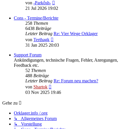
Neuester
von
-Parkôsh-
Beitrag
21 Jul 2026 19:02
Cons - Termine/Berichte
258
Themen
6438
Beiträge
Letzter Beitrag
Re: Vier Wege Orklager
Neuester
von
Terthagk
Beitrag
31 Jan 2025 20:03
Support Forum
Ankündigungen, technische Fragen, Fehler, Anregungen,
Feedback etc.
52
Themen
488
Beiträge
Letzter Beitrag
Re: Forum neu machen?
Neuester
von
Shartok
Beitrag
03 Nov 2025 19:46
Gehe zu
Orklager.info /.org
↳ Allgemeines Forum
↳ Vorstellung