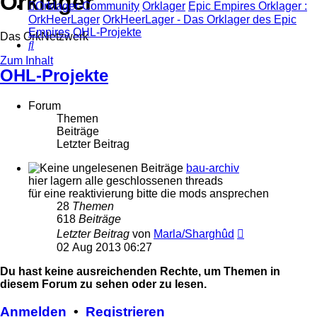
Orklager
Orklager-Community
Orklager
Epic Empires Orklager :
OrkHeerLager
OrkHeerLager - Das Orklager des Epic
Empires
OHL-Projekte
Das OrkNetzwerk
Suche
Zum Inhalt
OHL-Projekte
Forum
Themen
Beiträge
Letzter Beitrag
bau-archiv
hier lagern alle geschlossenen threads
für eine reaktivierung bitte die mods ansprechen
28
Themen
618
Beiträge
Neuester
Letzter Beitrag
von
Marla/Sharghûd
Beitrag
02 Aug 2013 06:27
Du hast keine ausreichenden Rechte, um Themen in
diesem Forum zu sehen oder zu lesen.
Anmelden
•
Registrieren