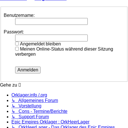
Benutzername:
Passwort:
Angemeldet bleiben
Meinen Online-Status während dieser Sitzung
verbergen
Gehe zu
Orklager.info /.org
↳ Allgemeines Forum
↳ Vorstellung
↳ Cons - Termine/Berichte
↳ Support Forum
Epic Empires Orklager : OrkHeerLager
↳ OrkHeerLager - Das Orklager des Epic Empires