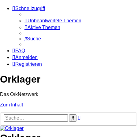
Schnellzugriff
Unbeantwortete Themen
Aktive Themen
Suche
FAQ
Anmelden
Registrieren
Orklager
Das OrkNetzwerk
Zum Inhalt
Erweiterte
Suche
Suche