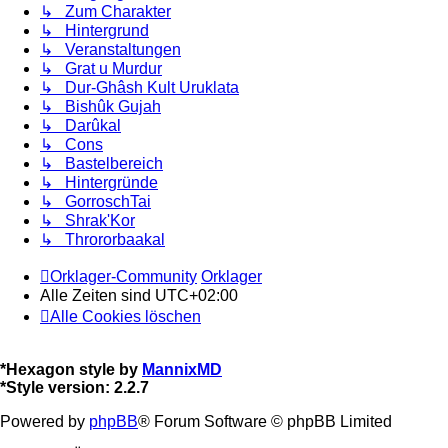
↳ Zum Charakter
↳ Hintergrund
↳ Veranstaltungen
↳ Grat u Murdur
↳ Dur-Ghâsh Kult Uruklata
↳ Bishûk Gujah
↳ Darûkal
↳ Cons
↳ Bastelbereich
↳ Hintergründe
↳ GorroschTai
↳ Shrak'Kor
↳ Thrororbaakal
Orklager-Community
Orklager
Alle Zeiten sind
UTC+02:00
Alle Cookies löschen
*
Hexagon style by
MannixMD
*
Style version: 2.2.7
Powered by
phpBB
® Forum Software © phpBB Limited