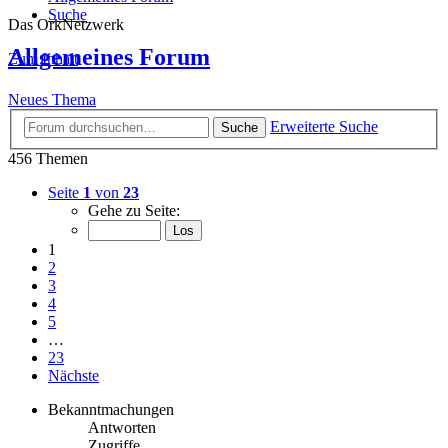
Suche
Das OrkNetzwerk
Allgemeines Forum
Zum Inhalt
Neues Thema
Erweiterte Suche
Suche
456 Themen
Seite
1
von
23
Gehe zu Seite:
1
2
3
4
5
…
23
Nächste
Bekanntmachungen
Antworten
Zugriffe