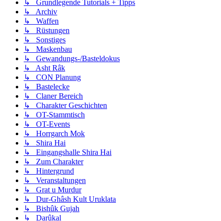
↳ Grundlegende Tutorials + Tipps
↳ Archiv
↳ Waffen
↳ Rüstungen
↳ Sonstiges
↳ Maskenbau
↳ Gewandungs-/Basteldokus
↳ Asht Râk
↳ CON Planung
↳ Bastelecke
↳ Claner Bereich
↳ Charakter Geschichten
↳ OT-Stammtisch
↳ OT-Events
↳ Horrgarch Mok
↳ Shira Hai
↳ Eingangshalle Shira Hai
↳ Zum Charakter
↳ Hintergrund
↳ Veranstaltungen
↳ Grat u Murdur
↳ Dur-Ghâsh Kult Uruklata
↳ Bishûk Gujah
↳ Darûkal