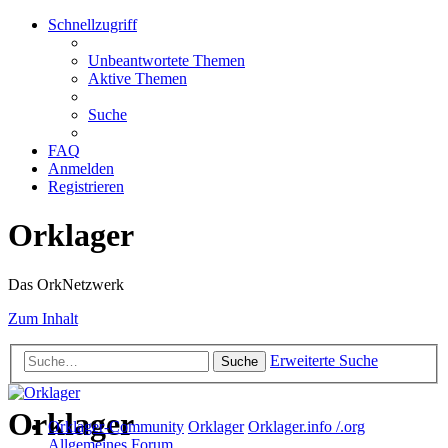
Schnellzugriff
Unbeantwortete Themen
Aktive Themen
Suche
FAQ
Anmelden
Registrieren
Orklager
Das OrkNetzwerk
Zum Inhalt
Erweiterte Suche
Suche
Orklager
Orklager-Community
Orklager
Orklager.info /.org
Allgemeines Forum