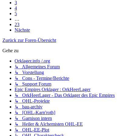
3
4
5
…
23
Nächste
Zurück zur Foren-Übersicht
Gehe zu
Orklager.info /.org
↳ Allgemeines Forum
↳ Vorstellung
↳ Cons - Termine/Berichte
↳ Support Forum
Epic Empires Orklager : OrkHeerLager
↳ OrkHeerLager - Das Orklager des Epic Empires
↳ OHL-Projekte
↳ bau-archiv
↳ [OHL-Karn'roth]
↳ Garnison intern
↳ Heiler & Alchemisten OHL-EE
↳ OHL-EE-Plot
↳ OHL-Charaktercheck