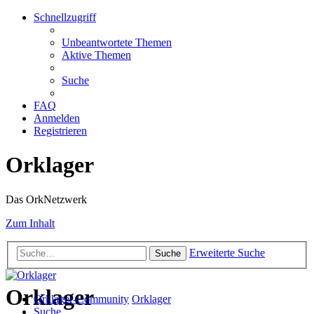
Schnellzugriff
Unbeantwortete Themen
Aktive Themen
Suche
FAQ
Anmelden
Registrieren
Orklager
Das OrkNetzwerk
Zum Inhalt
Erweiterte Suche
Suche
Orklager
Orklager-Community
Orklager
Suche