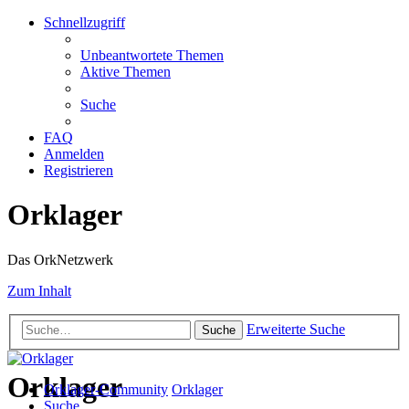
Schnellzugriff
Unbeantwortete Themen
Aktive Themen
Suche
FAQ
Anmelden
Registrieren
Orklager
Das OrkNetzwerk
Zum Inhalt
Erweiterte Suche
Suche
Orklager
Orklager-Community
Orklager
Suche