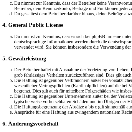
Du nimmst zur Kenntnis, dass der Betreiber keine Verantwortung 
Betreiber, dein Benutzerkonto, Beiträge und Funktionen jederze
Du gestattest dem Betreiber darüber hinaus, deine Beiträge abz
4. General Public License
Du nimmst zur Kenntnis, dass es sich bei phpBB um eine unter
deutschsprachige Informationen werden durch die deutschsprac
verwendet wird. Sie können insbesondere die Verwendung der S
5. Gewährleistung
Der Betreiber haftet mit Ausnahme der Verletzung von Leben, Kö
grob fahrlässiges Verhalten zurückzuführen sind. Dies gilt au
Die Haftung ist gegenüber Verbrauchern außer bei vorsätzlich
wesentlicher Vertragspflichten (Kardinalpflichten) auf die be
begrenzt. Dies gilt auch für mittelbare Folgeschäden wie ins
Die Haftung ist gegenüber Unternehmern außer bei der Verletzu
typischerweise vorhersehbaren Schäden und im Übrigen der Höh
Die Haftungsbegrenzung der Absätze a bis c gilt sinngemäß auc
Ansprüche für eine Haftung aus zwingendem nationalem Recht 
6. Änderungsvorbehalt