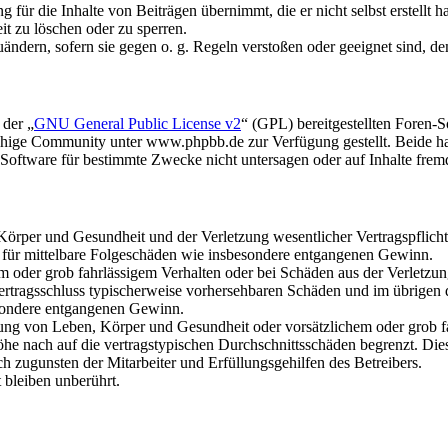
für die Inhalte von Beiträgen übernimmt, die er nicht selbst erstellt 
it zu löschen oder zu sperren.
uändern, sofern sie gegen o. g. Regeln verstoßen oder geeignet sind, 
 der „
GNU General Public License v2
“ (GPL) bereitgestellten Foren
hige Community unter www.phpbb.de zur Verfügung gestellt. Beide hab
oftware für bestimmte Zwecke nicht untersagen oder auf Inhalte frem
rper und Gesundheit und der Verletzung wesentlicher Vertragspflichten
ch für mittelbare Folgeschäden wie insbesondere entgangenen Gewinn.
em oder grob fahrlässigem Verhalten oder bei Schäden aus der Verletz
i Vertragsschluss typischerweise vorhersehbaren Schäden und im übrigen
besondere entgangenen Gewinn.
ng von Leben, Körper und Gesundheit oder vorsätzlichem oder grob fah
e nach auf die vertragstypischen Durchschnittsschäden begrenzt. Dies
h zugunsten der Mitarbeiter und Erfüllungsgehilfen des Betreibers.
bleiben unberührt.