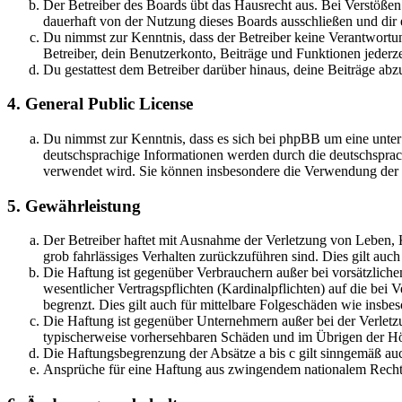
Der Betreiber des Boards übt das Hausrecht aus. Bei Verstöße
dauerhaft von der Nutzung dieses Boards ausschließen und dir e
Du nimmst zur Kenntnis, dass der Betreiber keine Verantwortung 
Betreiber, dein Benutzerkonto, Beiträge und Funktionen jederze
Du gestattest dem Betreiber darüber hinaus, deine Beiträge abz
4. General Public License
Du nimmst zur Kenntnis, dass es sich bei phpBB um eine unter
deutschsprachige Informationen werden durch die deutschsprac
verwendet wird. Sie können insbesondere die Verwendung der S
5. Gewährleistung
Der Betreiber haftet mit Ausnahme der Verletzung von Leben, Kö
grob fahrlässiges Verhalten zurückzuführen sind. Dies gilt au
Die Haftung ist gegenüber Verbrauchern außer bei vorsätzlich
wesentlicher Vertragspflichten (Kardinalpflichten) auf die be
begrenzt. Dies gilt auch für mittelbare Folgeschäden wie ins
Die Haftung ist gegenüber Unternehmern außer bei der Verletzu
typischerweise vorhersehbaren Schäden und im Übrigen der Höh
Die Haftungsbegrenzung der Absätze a bis c gilt sinngemäß auc
Ansprüche für eine Haftung aus zwingendem nationalem Recht 