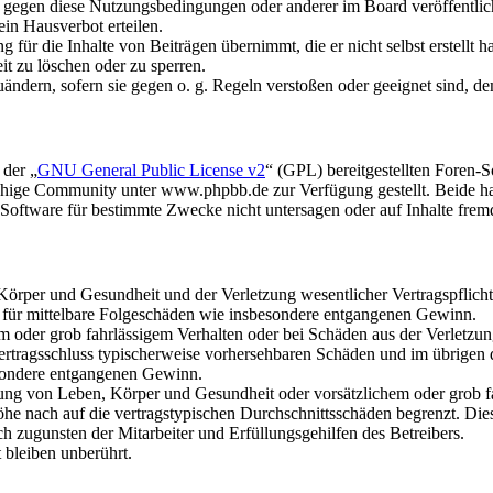
n gegen diese Nutzungsbedingungen oder anderer im Board veröffentli
in Hausverbot erteilen.
für die Inhalte von Beiträgen übernimmt, die er nicht selbst erstellt 
it zu löschen oder zu sperren.
uändern, sofern sie gegen o. g. Regeln verstoßen oder geeignet sind, 
 der „
GNU General Public License v2
“ (GPL) bereitgestellten Foren
hige Community unter www.phpbb.de zur Verfügung gestellt. Beide hab
oftware für bestimmte Zwecke nicht untersagen oder auf Inhalte frem
rper und Gesundheit und der Verletzung wesentlicher Vertragspflichten
ch für mittelbare Folgeschäden wie insbesondere entgangenen Gewinn.
em oder grob fahrlässigem Verhalten oder bei Schäden aus der Verletz
i Vertragsschluss typischerweise vorhersehbaren Schäden und im übrigen
besondere entgangenen Gewinn.
ng von Leben, Körper und Gesundheit oder vorsätzlichem oder grob fah
e nach auf die vertragstypischen Durchschnittsschäden begrenzt. Dies
h zugunsten der Mitarbeiter und Erfüllungsgehilfen des Betreibers.
bleiben unberührt.