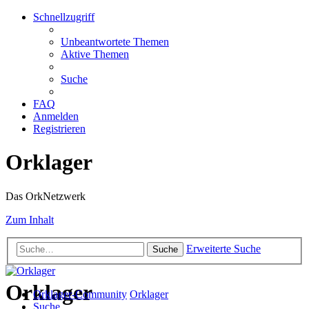
Schnellzugriff
Unbeantwortete Themen
Aktive Themen
Suche
FAQ
Anmelden
Registrieren
Orklager
Das OrkNetzwerk
Zum Inhalt
Erweiterte Suche
Suche
Orklager
Orklager-Community
Orklager
Suche