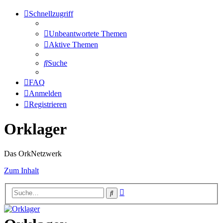
Schnellzugriff
Unbeantwortete Themen
Aktive Themen
Suche
FAQ
Anmelden
Registrieren
Orklager
Das OrkNetzwerk
Zum Inhalt
Erweiterte
Suche
Suche