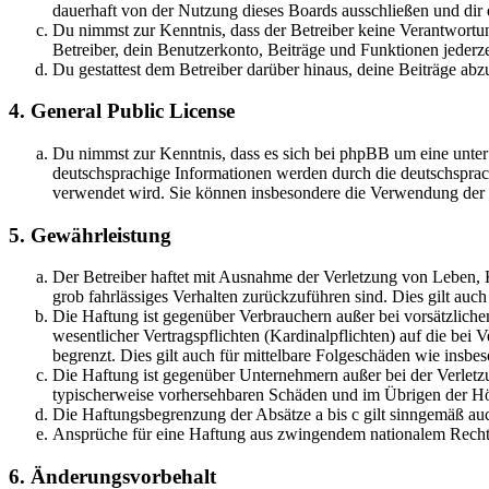
dauerhaft von der Nutzung dieses Boards ausschließen und dir e
Du nimmst zur Kenntnis, dass der Betreiber keine Verantwortung 
Betreiber, dein Benutzerkonto, Beiträge und Funktionen jederze
Du gestattest dem Betreiber darüber hinaus, deine Beiträge abz
4. General Public License
Du nimmst zur Kenntnis, dass es sich bei phpBB um eine unter
deutschsprachige Informationen werden durch die deutschsprac
verwendet wird. Sie können insbesondere die Verwendung der S
5. Gewährleistung
Der Betreiber haftet mit Ausnahme der Verletzung von Leben, Kö
grob fahrlässiges Verhalten zurückzuführen sind. Dies gilt au
Die Haftung ist gegenüber Verbrauchern außer bei vorsätzlich
wesentlicher Vertragspflichten (Kardinalpflichten) auf die be
begrenzt. Dies gilt auch für mittelbare Folgeschäden wie ins
Die Haftung ist gegenüber Unternehmern außer bei der Verletzu
typischerweise vorhersehbaren Schäden und im Übrigen der Höh
Die Haftungsbegrenzung der Absätze a bis c gilt sinngemäß auc
Ansprüche für eine Haftung aus zwingendem nationalem Recht 
6. Änderungsvorbehalt