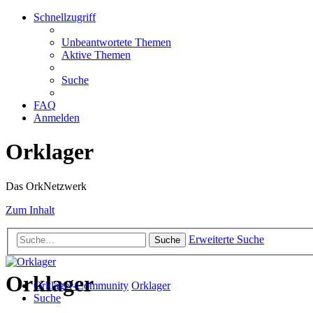
Schnellzugriff
Unbeantwortete Themen
Aktive Themen
Suche
FAQ
Anmelden
Orklager
Das OrkNetzwerk
Zum Inhalt
Erweiterte Suche
Suche
Orklager
Orklager-Community
Orklager
Suche