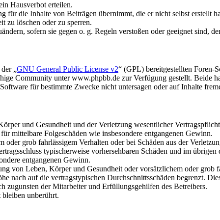
in Hausverbot erteilen.
für die Inhalte von Beiträgen übernimmt, die er nicht selbst erstellt 
it zu löschen oder zu sperren.
uändern, sofern sie gegen o. g. Regeln verstoßen oder geeignet sind, 
 der „
GNU General Public License v2
“ (GPL) bereitgestellten Foren
hige Community unter www.phpbb.de zur Verfügung gestellt. Beide hab
oftware für bestimmte Zwecke nicht untersagen oder auf Inhalte frem
rper und Gesundheit und der Verletzung wesentlicher Vertragspflichten
ch für mittelbare Folgeschäden wie insbesondere entgangenen Gewinn.
em oder grob fahrlässigem Verhalten oder bei Schäden aus der Verletz
i Vertragsschluss typischerweise vorhersehbaren Schäden und im übrigen
besondere entgangenen Gewinn.
ng von Leben, Körper und Gesundheit oder vorsätzlichem oder grob fah
e nach auf die vertragstypischen Durchschnittsschäden begrenzt. Dies
h zugunsten der Mitarbeiter und Erfüllungsgehilfen des Betreibers.
bleiben unberührt.