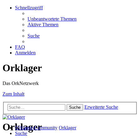
Schnellzugriff
Unbeantwortete Themen
Aktive Themen
Suche
FAQ
Anmelden
Orklager
Das OrkNetzwerk
Zum Inhalt
Erweiterte Suche
Suche
Orklager
Orklager-Community
Orklager
Suche