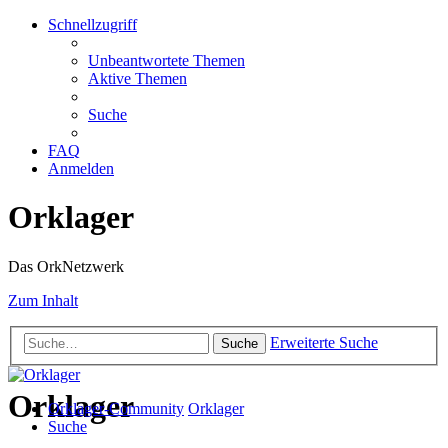
Schnellzugriff
Unbeantwortete Themen
Aktive Themen
Suche
FAQ
Anmelden
Orklager
Das OrkNetzwerk
Zum Inhalt
Erweiterte Suche
Suche
Orklager
Orklager-Community
Orklager
Suche