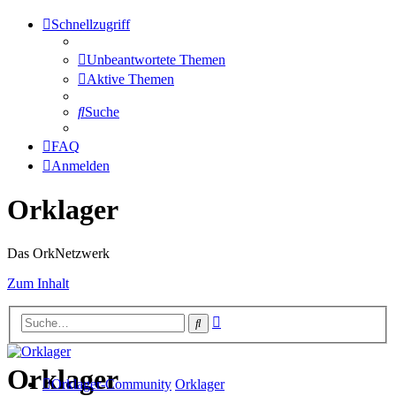
Schnellzugriff
Unbeantwortete Themen
Aktive Themen
Suche
FAQ
Anmelden
Orklager
Das OrkNetzwerk
Zum Inhalt
Erweiterte
Suche
Suche
Orklager
Orklager-Community
Orklager