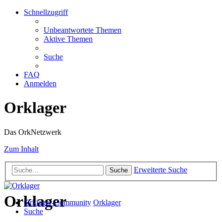
Schnellzugriff
Unbeantwortete Themen
Aktive Themen
Suche
FAQ
Anmelden
Orklager
Das OrkNetzwerk
Zum Inhalt
Erweiterte Suche
Suche
Orklager
Orklager-Community
Orklager
Suche