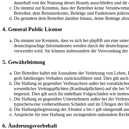
dauerhaft von der Nutzung dieses Boards ausschließen und dir e
Du nimmst zur Kenntnis, dass der Betreiber keine Verantwortung 
Betreiber, dein Benutzerkonto, Beiträge und Funktionen jederze
Du gestattest dem Betreiber darüber hinaus, deine Beiträge abz
4. General Public License
Du nimmst zur Kenntnis, dass es sich bei phpBB um eine unter
deutschsprachige Informationen werden durch die deutschsprac
verwendet wird. Sie können insbesondere die Verwendung der S
5. Gewährleistung
Der Betreiber haftet mit Ausnahme der Verletzung von Leben, Kö
grob fahrlässiges Verhalten zurückzuführen sind. Dies gilt au
Die Haftung ist gegenüber Verbrauchern außer bei vorsätzlich
wesentlicher Vertragspflichten (Kardinalpflichten) auf die be
begrenzt. Dies gilt auch für mittelbare Folgeschäden wie ins
Die Haftung ist gegenüber Unternehmern außer bei der Verletzu
typischerweise vorhersehbaren Schäden und im Übrigen der Höh
Die Haftungsbegrenzung der Absätze a bis c gilt sinngemäß auc
Ansprüche für eine Haftung aus zwingendem nationalem Recht 
6. Änderungsvorbehalt