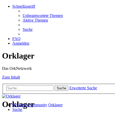
Schnellzugriff
Unbeantwortete Themen
Aktive Themen
Suche
FAQ
Anmelden
Orklager
Das OrkNetzwerk
Zum Inhalt
Erweiterte Suche
Suche
Orklager
Orklager-Community
Orklager
Suche