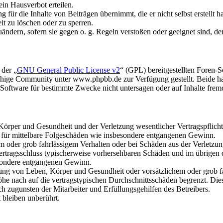
in Hausverbot erteilen.
für die Inhalte von Beiträgen übernimmt, die er nicht selbst erstellt 
it zu löschen oder zu sperren.
uändern, sofern sie gegen o. g. Regeln verstoßen oder geeignet sind, 
 der „
GNU General Public License v2
“ (GPL) bereitgestellten Foren
hige Community unter www.phpbb.de zur Verfügung gestellt. Beide hab
oftware für bestimmte Zwecke nicht untersagen oder auf Inhalte frem
rper und Gesundheit und der Verletzung wesentlicher Vertragspflichten
ch für mittelbare Folgeschäden wie insbesondere entgangenen Gewinn.
em oder grob fahrlässigem Verhalten oder bei Schäden aus der Verletz
i Vertragsschluss typischerweise vorhersehbaren Schäden und im übrigen
besondere entgangenen Gewinn.
ng von Leben, Körper und Gesundheit oder vorsätzlichem oder grob fah
e nach auf die vertragstypischen Durchschnittsschäden begrenzt. Dies
h zugunsten der Mitarbeiter und Erfüllungsgehilfen des Betreibers.
bleiben unberührt.