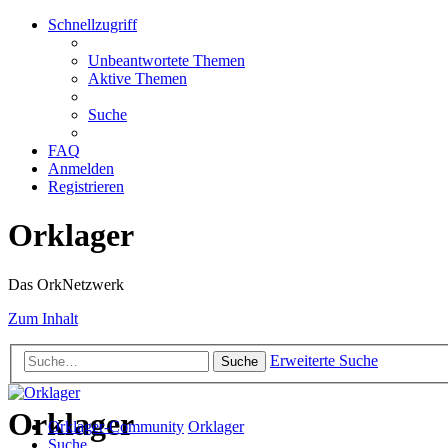
Schnellzugriff
Unbeantwortete Themen
Aktive Themen
Suche
FAQ
Anmelden
Registrieren
Orklager
Das OrkNetzwerk
Zum Inhalt
Erweiterte Suche
Suche
Orklager
Orklager-Community
Orklager
Suche