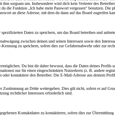
it ihm sorgsam um. Insbesondere wird dich kein Vertreter des Betreibe
nst du die Funktion „Ich habe mein Passwort vergessen“ benutzen. Di
asswort an diese Adresse, mit dem du dann auf das Board zugreifen kan
r spezifizierten Daten zu speichern, um das Board betreiben und anbiet
ssenabwägung zwischen deinen und seinen Interessen sowie den Interes
-Kennung zu speichern, sofern dies zur Gefahrenabwehr oder zur recht
möglichen. Du bist dir daher bewusst, dass die Daten deines Profils und
mationen nur für einen eingeschränkten Nutzerkreis (z. B. andere regist
oder kontaktiere den Betreiber. Die E-Mail-Adresse aus deinem Profil 
r Zustimmung an Dritte weitergeben. Dies gilt nicht, sofern er auf Gr
zung rechtlicher Interessen erforderlich sind.
ngegebenen Kontaktdaten zu kontaktieren, sofern dies zur Übermittlung z