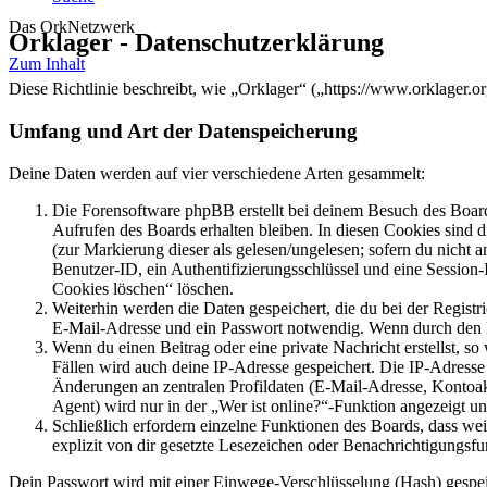
Das OrkNetzwerk
Orklager - Datenschutzerklärung
Zum Inhalt
Diese Richtlinie beschreibt, wie „Orklager“ („https://www.orklager.
Umfang und Art der Datenspeicherung
Deine Daten werden auf vier verschiedene Arten gesammelt:
Die Forensoftware phpBB erstellt bei deinem Besuch des Board
Aufrufen des Boards erhalten bleiben. In diesen Cookies sind d
(zur Markierung dieser als gelesen/ungelesen; sofern du nicht 
Benutzer-ID, ein Authentifizierungsschlüssel und eine Session-
Cookies löschen“ löschen.
Weiterhin werden die Daten gespeichert, die du bei der Registr
E-Mail-Adresse und ein Passwort notwendig. Wenn durch den Bet
Wenn du einen Beitrag oder eine private Nachricht erstellst, so
Fällen wird auch deine IP-Adresse gespeichert. Die IP-Adress
Änderungen an zentralen Profildaten (E-Mail-Adresse, Kontoa
Agent) wird nur in der „Wer ist online?“-Funktion angezeigt un
Schließlich erfordern einzelne Funktionen des Boards, dass w
explizit von dir gesetzte Lesezeichen oder Benachrichtigungsfu
Dein Passwort wird mit einer Einwege-Verschlüsselung (Hash) gespeich