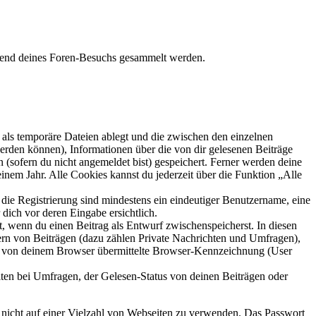
ährend deines Foren-Besuchs gesammelt werden.
als temporäre Dateien ablegt und die zwischen den einzelnen
 werden können), Informationen über die von dir gelesenen Beiträge
 (sofern du nicht angemeldet bist) gespeichert. Ferner werden deine
inem Jahr. Alle Cookies kannst du jederzeit über die Funktion „Alle
 die Registrierung sind mindestens ein eindeutiger Benutzername, eine
dich vor deren Eingabe ersichtlich.
lt, wenn du einen Beitrag als Entwurf zwischenspeicherst. In diesen
ern von Beiträgen (dazu zählen Private Nachrichten und Umfragen),
ie von deinem Browser übermittelte Browser-Kennzeichnung (User
ten bei Umfragen, der Gelesen-Status von deinen Beiträgen oder
t nicht auf einer Vielzahl von Webseiten zu verwenden. Das Passwort