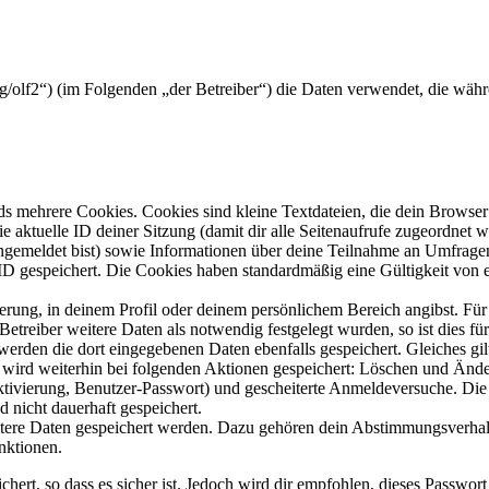
org/olf2“) (im Folgenden „der Betreiber“) die Daten verwendet, die w
s mehrere Cookies. Cookies sind kleine Textdateien, die dein Browser 
ie aktuelle ID deiner Sitzung (damit dir alle Seitenaufrufe zugeordnet
angemeldet bist) sowie Informationen über deine Teilnahme an Umfragen
ID gespeichert. Die Cookies haben standardmäßig eine Gültigkeit von e
ierung, in deinem Profil oder deinem persönlichem Bereich angibst. Für
reiber weitere Daten als notwendig festgelegt wurden, so ist dies für 
 werden die dort eingegebenen Daten ebenfalls gespeichert. Gleiches gi
e wird weiterhin bei folgenden Aktionen gespeichert: Löschen und Änd
ktivierung, Benutzer-Passwort) und gescheiterte Anmeldeversuche. D
d nicht dauerhaft gespeichert.
eitere Daten gespeichert werden. Dazu gehören dein Abstimmungsverhal
nktionen.
ert, so dass es sicher ist. Jedoch wird dir empfohlen, dieses Passwor