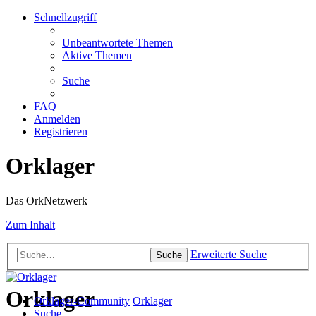
Schnellzugriff
Unbeantwortete Themen
Aktive Themen
Suche
FAQ
Anmelden
Registrieren
Orklager
Das OrkNetzwerk
Zum Inhalt
Erweiterte Suche
Suche
Orklager
Orklager-Community
Orklager
Suche