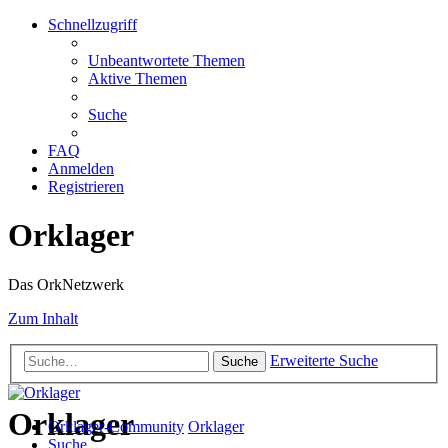
Schnellzugriff
Unbeantwortete Themen
Aktive Themen
Suche
FAQ
Anmelden
Registrieren
Orklager
Das OrkNetzwerk
Zum Inhalt
Erweiterte Suche
Suche
Orklager
Orklager-Community
Orklager
Suche