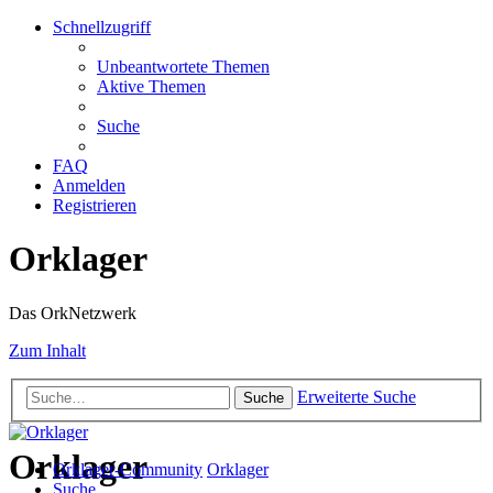
Schnellzugriff
Unbeantwortete Themen
Aktive Themen
Suche
FAQ
Anmelden
Registrieren
Orklager
Das OrkNetzwerk
Zum Inhalt
Erweiterte Suche
Suche
Orklager
Orklager-Community
Orklager
Suche