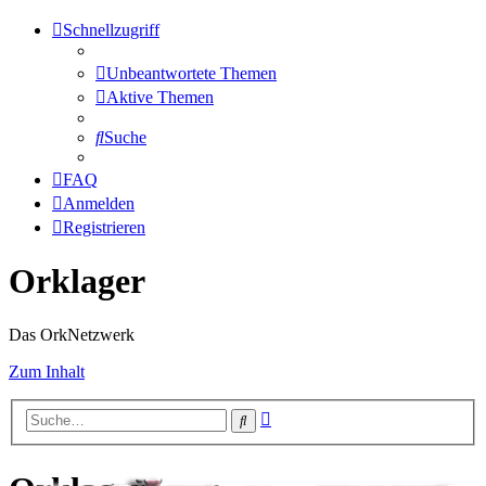
Schnellzugriff
Unbeantwortete Themen
Aktive Themen
Suche
FAQ
Anmelden
Registrieren
Orklager
Das OrkNetzwerk
Zum Inhalt
Erweiterte
Suche
Suche