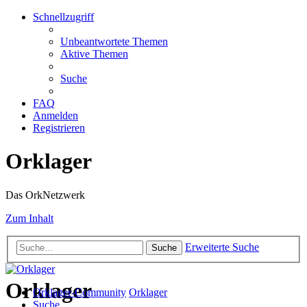
Schnellzugriff
Unbeantwortete Themen
Aktive Themen
Suche
FAQ
Anmelden
Registrieren
Orklager
Das OrkNetzwerk
Zum Inhalt
Erweiterte Suche
Suche
Orklager
Orklager-Community
Orklager
Suche