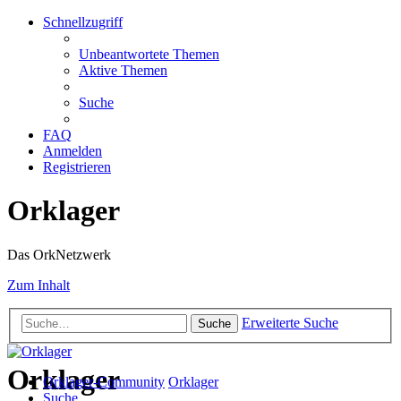
Schnellzugriff
Unbeantwortete Themen
Aktive Themen
Suche
FAQ
Anmelden
Registrieren
Orklager
Das OrkNetzwerk
Zum Inhalt
Erweiterte Suche
Suche
Orklager
Orklager-Community
Orklager
Suche