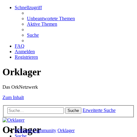
Schnellzugriff
Unbeantwortete Themen
Aktive Themen
Suche
FAQ
Anmelden
Registrieren
Orklager
Das OrkNetzwerk
Zum Inhalt
Erweiterte Suche
Suche
Orklager
Orklager-Community
Orklager
Suche