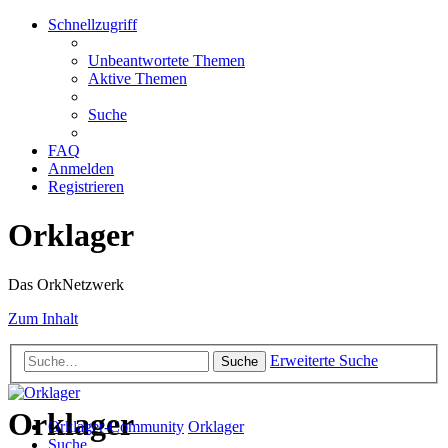
Schnellzugriff
Unbeantwortete Themen
Aktive Themen
Suche
FAQ
Anmelden
Registrieren
Orklager
Das OrkNetzwerk
Zum Inhalt
Erweiterte Suche
Suche
Orklager
Orklager-Community
Orklager
Suche