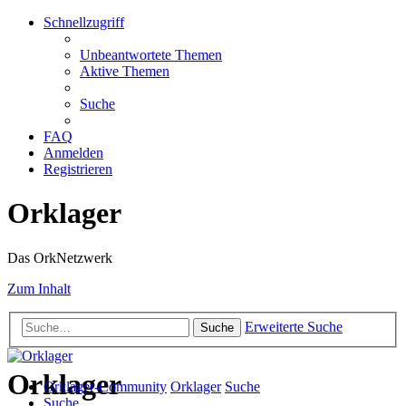
Schnellzugriff
Unbeantwortete Themen
Aktive Themen
Suche
FAQ
Anmelden
Registrieren
Orklager
Das OrkNetzwerk
Zum Inhalt
Erweiterte Suche
Suche
Orklager
Orklager-Community
Orklager
Suche
Suche