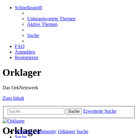
Schnellzugriff
Unbeantwortete Themen
Aktive Themen
Suche
FAQ
Anmelden
Registrieren
Orklager
Das OrkNetzwerk
Zum Inhalt
Erweiterte Suche
Suche
Orklager
Orklager-Community
Orklager
Suche
Suche