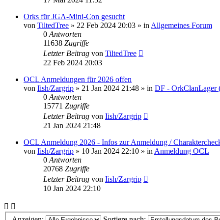
Orks für JGA-Mini-Con gesucht
von
TiltedTree
»
22 Feb 2024 20:03
» in
Allgemeines Forum
0
Antworten
11638
Zugriffe
Letzter Beitrag
von
TiltedTree
22 Feb 2024 20:03
OCL Anmeldungen für 2026 offen
von
Iish/Zargrip
»
21 Jan 2024 21:48
» in
DF - OrkClanLager
0
Antworten
15771
Zugriffe
Letzter Beitrag
von
Iish/Zargrip
21 Jan 2024 21:48
OCL Anmeldung 2026 - Infos zur Anmeldung / Charakterchec
von
Iish/Zargrip
»
10 Jan 2024 22:10
» in
Anmeldung OCL
0
Antworten
20768
Zugriffe
Letzter Beitrag
von
Iish/Zargrip
10 Jan 2024 22:10
Anzeigen:
Sortiere nach: