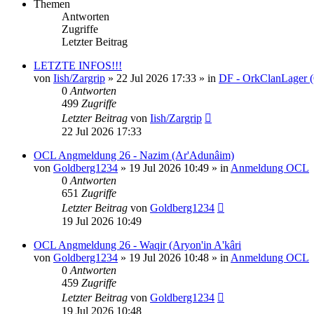
Themen
Antworten
Zugriffe
Letzter Beitrag
LETZTE INFOS!!!
von
Iish/Zargrip
»
22 Jul 2026 17:33
» in
DF - OrkClanLager 
0
Antworten
499
Zugriffe
Letzter Beitrag
von
Iish/Zargrip
22 Jul 2026 17:33
OCL Angmeldung 26 - Nazim (Ar'Adunâim)
von
Goldberg1234
»
19 Jul 2026 10:49
» in
Anmeldung OCL
0
Antworten
651
Zugriffe
Letzter Beitrag
von
Goldberg1234
19 Jul 2026 10:49
OCL Angmeldung 26 - Waqir (Aryon'in A'kâri
von
Goldberg1234
»
19 Jul 2026 10:48
» in
Anmeldung OCL
0
Antworten
459
Zugriffe
Letzter Beitrag
von
Goldberg1234
19 Jul 2026 10:48