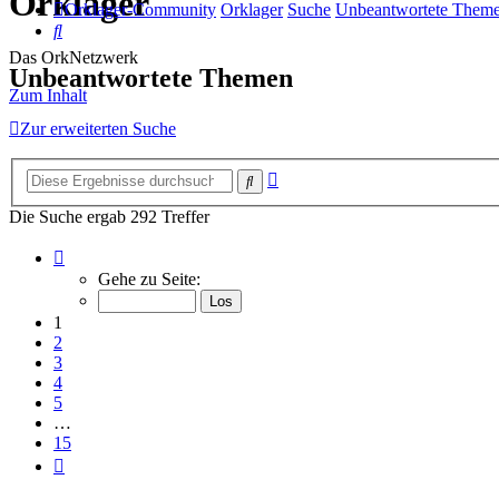
Orklager
Orklager-Community
Orklager
Suche
Unbeantwortete Them
Suche
Das OrkNetzwerk
Unbeantwortete Themen
Zum Inhalt
Zur erweiterten Suche
Erweiterte
Suche
Suche
Die Suche ergab 292 Treffer
Seite
1
Gehe zu Seite:
von
15
1
2
3
4
5
…
15
Nächste