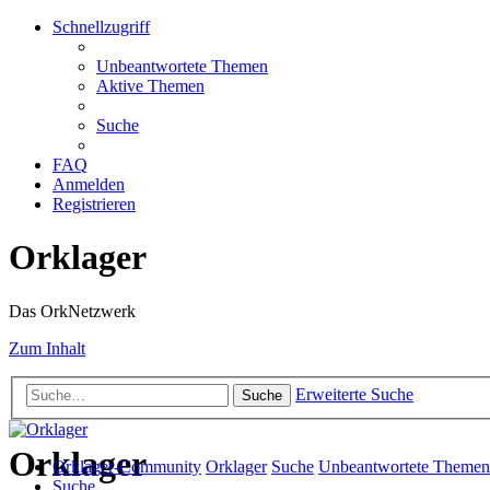
Schnellzugriff
Unbeantwortete Themen
Aktive Themen
Suche
FAQ
Anmelden
Registrieren
Orklager
Das OrkNetzwerk
Zum Inhalt
Erweiterte Suche
Suche
Orklager
Orklager-Community
Orklager
Suche
Unbeantwortete Themen
Suche