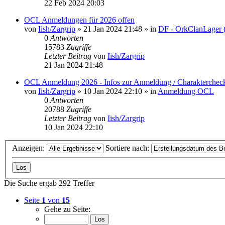
22 Feb 2024 20:03
OCL Anmeldungen für 2026 offen
von
Iish/Zargrip
»
21 Jan 2024 21:48
» in
DF - OrkClanLager
0
Antworten
15783
Zugriffe
Letzter Beitrag
von
Iish/Zargrip
21 Jan 2024 21:48
OCL Anmeldung 2026 - Infos zur Anmeldung / Charakterchec
von
Iish/Zargrip
»
10 Jan 2024 22:10
» in
Anmeldung OCL
0
Antworten
20788
Zugriffe
Letzter Beitrag
von
Iish/Zargrip
10 Jan 2024 22:10
Anzeigen:
Sortiere nach:
Die Suche ergab 292 Treffer
Seite
1
von
15
Gehe zu Seite: