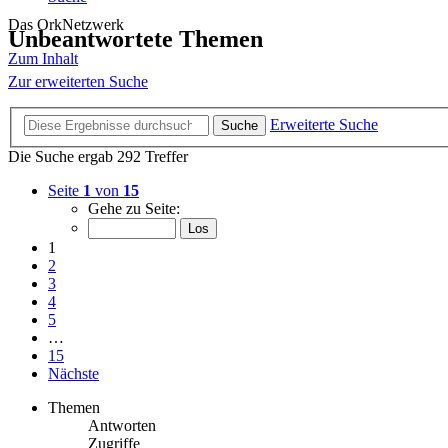
Das OrkNetzwerk
Unbeantwortete Themen
Zum Inhalt
Zur erweiterten Suche
Erweiterte Suche
Suche
Die Suche ergab 292 Treffer
Seite
1
von
15
Gehe zu Seite:
1
2
3
4
5
…
15
Nächste
Themen
Antworten
Zugriffe