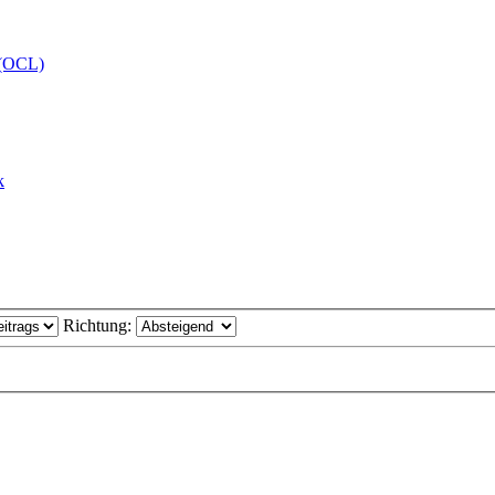
 (OCL)
k
Richtung: