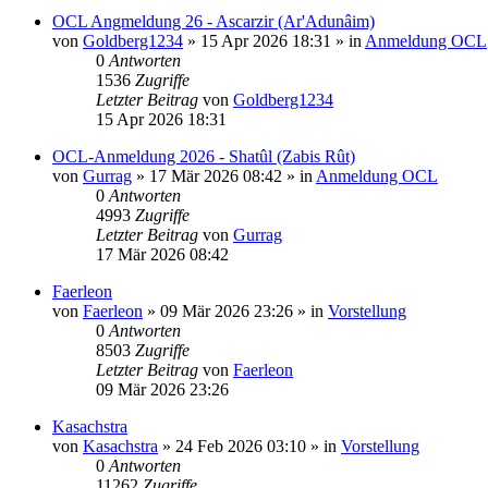
OCL Angmeldung 26 - Ascarzir (Ar'Adunâim)
von
Goldberg1234
»
15 Apr 2026 18:31
» in
Anmeldung OCL
0
Antworten
1536
Zugriffe
Letzter Beitrag
von
Goldberg1234
15 Apr 2026 18:31
OCL-Anmeldung 2026 - Shatûl (Zabis Rût)
von
Gurrag
»
17 Mär 2026 08:42
» in
Anmeldung OCL
0
Antworten
4993
Zugriffe
Letzter Beitrag
von
Gurrag
17 Mär 2026 08:42
Faerleon
von
Faerleon
»
09 Mär 2026 23:26
» in
Vorstellung
0
Antworten
8503
Zugriffe
Letzter Beitrag
von
Faerleon
09 Mär 2026 23:26
Kasachstra
von
Kasachstra
»
24 Feb 2026 03:10
» in
Vorstellung
0
Antworten
11262
Zugriffe