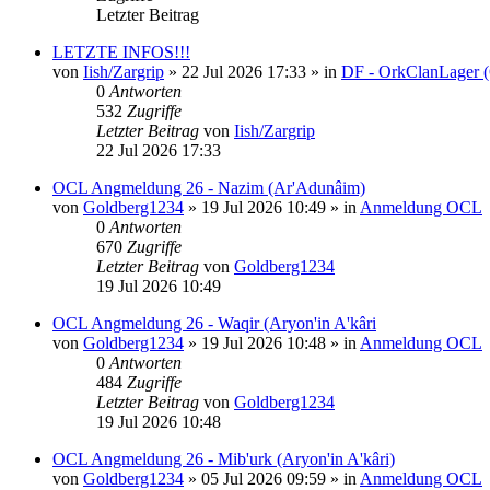
Letzter Beitrag
LETZTE INFOS!!!
von
Iish/Zargrip
»
22 Jul 2026 17:33
» in
DF - OrkClanLager 
0
Antworten
532
Zugriffe
Letzter Beitrag
von
Iish/Zargrip
22 Jul 2026 17:33
OCL Angmeldung 26 - Nazim (Ar'Adunâim)
von
Goldberg1234
»
19 Jul 2026 10:49
» in
Anmeldung OCL
0
Antworten
670
Zugriffe
Letzter Beitrag
von
Goldberg1234
19 Jul 2026 10:49
OCL Angmeldung 26 - Waqir (Aryon'in A'kâri
von
Goldberg1234
»
19 Jul 2026 10:48
» in
Anmeldung OCL
0
Antworten
484
Zugriffe
Letzter Beitrag
von
Goldberg1234
19 Jul 2026 10:48
OCL Angmeldung 26 - Mib'urk (Aryon'in A'kâri)
von
Goldberg1234
»
05 Jul 2026 09:59
» in
Anmeldung OCL