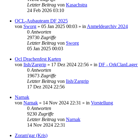
Letzter Beitrag
von
Kasachstra
24 Feb 2026 03:10
OCL-Aubauteam DF 2025
von
Sworg
»
05 Jan 2025 00:03
» in
Anmeldearchiv 2024
0
Antworten
29730
Zugriffe
Letzter Beitrag
von
Sworg
05 Jan 2025 00:03
Ocl Drachenfest Karten
von
Iish/Zargrip
»
17 Dez 2024 22:56
» in
DF - OrkClanLager
0
Antworten
19673
Zugriffe
Letzter Beitrag
von
Iish/Zargrip
17 Dez 2024 22:56
Narnak
von
Narnak
»
14 Nov 2024 22:31
» in
Vorstellung
0
Antworten
9230
Zugriffe
Letzter Beitrag
von
Narnak
14 Nov 2024 22:31
Zoram'gar (Kris)