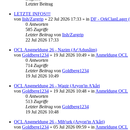
Letzter Beitrag
LETZTE INFOS!!!
von
Iish/Zargrip
»
22 Jul 2026 17:33
» in
DF - OrkClanLager 
0
Antworten
585
Zugriffe
Letzter Beitrag
von
Iish/Zargrip
22 Jul 2026 17:33
OCL Angmeldung 26 - Nazim (Ar'Adunâim)
von
Goldberg1234
»
19 Jul 2026 10:49
» in
Anmeldung OCL
0
Antworten
714
Zugriffe
Letzter Beitrag
von
Goldberg1234
19 Jul 2026 10:49
OCL Angmeldung 26 - Waqir (Aryon'in A'kâri
von
Goldberg1234
»
19 Jul 2026 10:48
» in
Anmeldung OCL
0
Antworten
513
Zugriffe
Letzter Beitrag
von
Goldberg1234
19 Jul 2026 10:48
OCL Angmeldung 26 - Mib'urk (Aryon'in A'kâri)
von
Goldberg1234
»
05 Jul 2026 09:59
» in
Anmeldung OCL