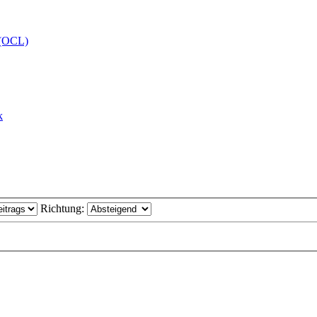
 (OCL)
k
Richtung: