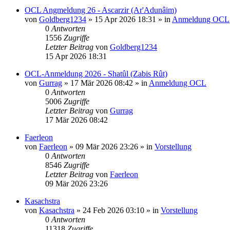
OCL Angmeldung 26 - Ascarzir (Ar'Adunâim)
von
Goldberg1234
»
15 Apr 2026 18:31
» in
Anmeldung OCL
0
Antworten
1556
Zugriffe
Letzter Beitrag
von
Goldberg1234
15 Apr 2026 18:31
OCL-Anmeldung 2026 - Shatûl (Zabis Rût)
von
Gurrag
»
17 Mär 2026 08:42
» in
Anmeldung OCL
0
Antworten
5006
Zugriffe
Letzter Beitrag
von
Gurrag
17 Mär 2026 08:42
Faerleon
von
Faerleon
»
09 Mär 2026 23:26
» in
Vorstellung
0
Antworten
8546
Zugriffe
Letzter Beitrag
von
Faerleon
09 Mär 2026 23:26
Kasachstra
von
Kasachstra
»
24 Feb 2026 03:10
» in
Vorstellung
0
Antworten
11318
Zugriffe