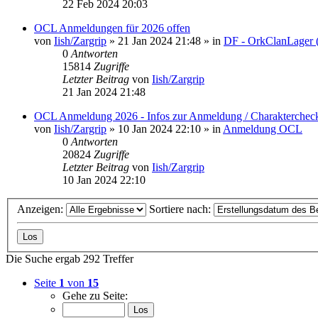
22 Feb 2024 20:03
OCL Anmeldungen für 2026 offen
von
Iish/Zargrip
»
21 Jan 2024 21:48
» in
DF - OrkClanLager
0
Antworten
15814
Zugriffe
Letzter Beitrag
von
Iish/Zargrip
21 Jan 2024 21:48
OCL Anmeldung 2026 - Infos zur Anmeldung / Charakterchec
von
Iish/Zargrip
»
10 Jan 2024 22:10
» in
Anmeldung OCL
0
Antworten
20824
Zugriffe
Letzter Beitrag
von
Iish/Zargrip
10 Jan 2024 22:10
Anzeigen:
Sortiere nach:
Die Suche ergab 292 Treffer
Seite
1
von
15
Gehe zu Seite: