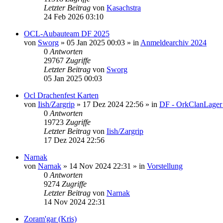
Letzter Beitrag
von
Kasachstra
24 Feb 2026 03:10
OCL-Aubauteam DF 2025
von
Sworg
»
05 Jan 2025 00:03
» in
Anmeldearchiv 2024
0
Antworten
29767
Zugriffe
Letzter Beitrag
von
Sworg
05 Jan 2025 00:03
Ocl Drachenfest Karten
von
Iish/Zargrip
»
17 Dez 2024 22:56
» in
DF - OrkClanLager
0
Antworten
19723
Zugriffe
Letzter Beitrag
von
Iish/Zargrip
17 Dez 2024 22:56
Narnak
von
Narnak
»
14 Nov 2024 22:31
» in
Vorstellung
0
Antworten
9274
Zugriffe
Letzter Beitrag
von
Narnak
14 Nov 2024 22:31
Zoram'gar (Kris)