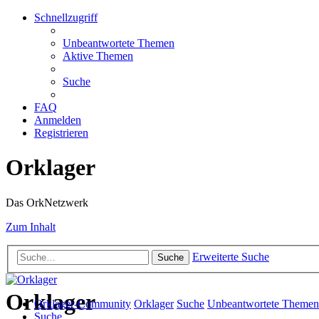
Schnellzugriff
Unbeantwortete Themen
Aktive Themen
Suche
FAQ
Anmelden
Registrieren
Orklager
Das OrkNetzwerk
Zum Inhalt
Erweiterte Suche
Suche
Orklager
Orklager-Community
Orklager
Suche
Unbeantwortete Themen
Suche