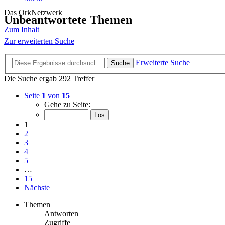
Das OrkNetzwerk
Unbeantwortete Themen
Zum Inhalt
Zur erweiterten Suche
Erweiterte Suche
Suche
Die Suche ergab 292 Treffer
Seite
1
von
15
Gehe zu Seite:
1
2
3
4
5
…
15
Nächste
Themen
Antworten
Zugriffe