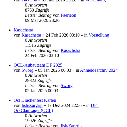
0
Antworten
8750
Zugriffe
Letzter Beitrag
von
Faerleon
09 Mär 2026 23:26
Kasachstra
von
Kasachstra
»
24 Feb 2026 03:10
» in
Vorstellung
0
Antworten
11515
Zugriffe
Letzter Beitrag
von
Kasachstra
24 Feb 2026 03:10
OCL-Aubauteam DF 2025
von
Sworg
»
05 Jan 2025 00:03
» in
Anmeldearchiv 2024
0
Antworten
29823
Zugriffe
Letzter Beitrag
von
Sworg
05 Jan 2025 00:03
Ocl Drachenfest Karten
von
Iish/Zargrip
»
17 Dez 2024 22:56
» in
DF -
OrkClanLager (OCL)
0
Antworten
19926
Zugriffe
Letzter Beitrag
von
Iish/Zargrip