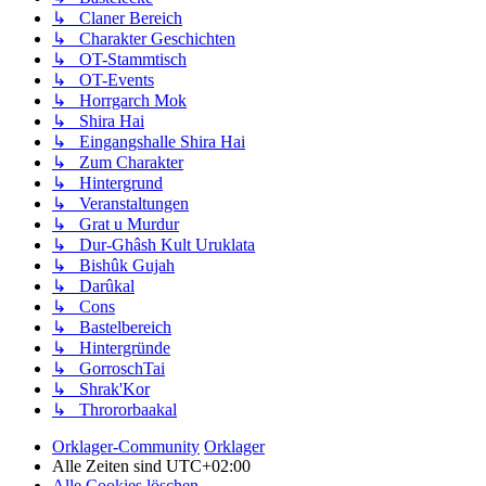
↳ Claner Bereich
↳ Charakter Geschichten
↳ OT-Stammtisch
↳ OT-Events
↳ Horrgarch Mok
↳ Shira Hai
↳ Eingangshalle Shira Hai
↳ Zum Charakter
↳ Hintergrund
↳ Veranstaltungen
↳ Grat u Murdur
↳ Dur-Ghâsh Kult Uruklata
↳ Bishûk Gujah
↳ Darûkal
↳ Cons
↳ Bastelbereich
↳ Hintergründe
↳ GorroschTai
↳ Shrak'Kor
↳ Thrororbaakal
Orklager-Community
Orklager
Alle Zeiten sind
UTC+02:00
Alle Cookies löschen