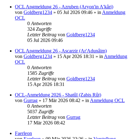
OCL Angmeldung 26 - Azruben (Aryon'in A'kâri)
von
Goldberg1234
»
05 Jul 2026 09:46
» in
Anmeldung
OCL
0
Antworten
324
Zugriffe
Letzter Beitrag
von
Goldberg1234
05 Jul 2026 09:46
OCL Angmeldung 26 - Ascarzir (Ar'Adunâim)
von
Goldberg1234
»
15 Apr 2026 18:31
» in
Anmeldung
OCL
0
Antworten
1585
Zugriffe
Letzter Beitrag
von
Goldberg1234
15 Apr 2026 18:31
OCL-Anmeldung 2026 - Shatûl (Zabis Rût)
von
Gurrag
»
17 Mär 2026 08:42
» in
Anmeldung OCL
0
Antworten
5037
Zugriffe
Letzter Beitrag
von
Gurrag
17 Mär 2026 08:42
Faerleon
von
Faerleon
»
09 Mär 2026 23:26
» in
Vorstellung