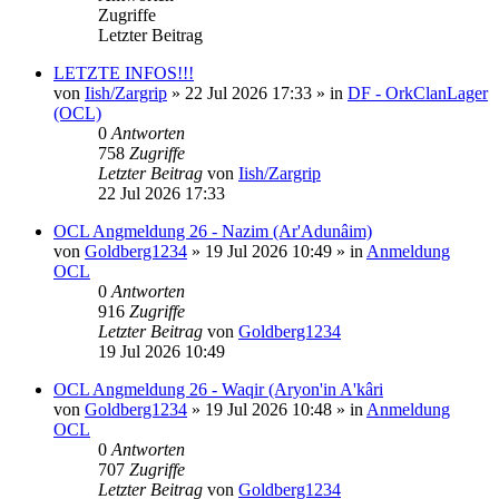
Zugriffe
Letzter Beitrag
LETZTE INFOS!!!
von
Iish/Zargrip
»
22 Jul 2026 17:33
» in
DF - OrkClanLager
(OCL)
0
Antworten
758
Zugriffe
Letzter Beitrag
von
Iish/Zargrip
22 Jul 2026 17:33
OCL Angmeldung 26 - Nazim (Ar'Adunâim)
von
Goldberg1234
»
19 Jul 2026 10:49
» in
Anmeldung
OCL
0
Antworten
916
Zugriffe
Letzter Beitrag
von
Goldberg1234
19 Jul 2026 10:49
OCL Angmeldung 26 - Waqir (Aryon'in A'kâri
von
Goldberg1234
»
19 Jul 2026 10:48
» in
Anmeldung
OCL
0
Antworten
707
Zugriffe
Letzter Beitrag
von
Goldberg1234