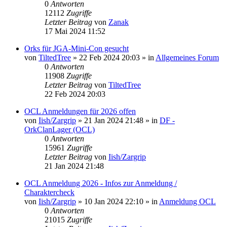
0
Antworten
12112
Zugriffe
Letzter Beitrag
von
Zanak
17 Mai 2024 11:52
Orks für JGA-Mini-Con gesucht
von
TiltedTree
»
22 Feb 2024 20:03
» in
Allgemeines Forum
0
Antworten
11908
Zugriffe
Letzter Beitrag
von
TiltedTree
22 Feb 2024 20:03
OCL Anmeldungen für 2026 offen
von
Iish/Zargrip
»
21 Jan 2024 21:48
» in
DF -
OrkClanLager (OCL)
0
Antworten
15961
Zugriffe
Letzter Beitrag
von
Iish/Zargrip
21 Jan 2024 21:48
OCL Anmeldung 2026 - Infos zur Anmeldung /
Charaktercheck
von
Iish/Zargrip
»
10 Jan 2024 22:10
» in
Anmeldung OCL
0
Antworten
21015
Zugriffe