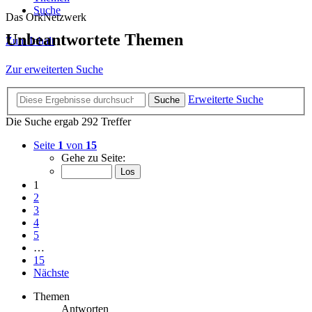
Suche
Das OrkNetzwerk
Unbeantwortete Themen
Zum Inhalt
Zur erweiterten Suche
Erweiterte Suche
Suche
Die Suche ergab 292 Treffer
Seite
1
von
15
Gehe zu Seite:
1
2
3
4
5
…
15
Nächste
Themen
Antworten