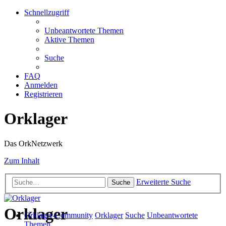
Schnellzugriff
Unbeantwortete Themen
Aktive Themen
Suche
FAQ
Anmelden
Registrieren
Orklager
Das OrkNetzwerk
Zum Inhalt
Erweiterte Suche
Suche
Orklager
Orklager-Community
Orklager
Suche
Unbeantwortete
Themen