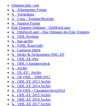
Orklager.info /.org
↳ Allgemeines Forum
↳ Vorstellung
↳ Cons - Termine/Berichte
↳ Support Forum
Epic Empires Orklager : OrkHeerLager
↳ OrkHeerLager - Das Orklager des Epic Empires
↳ OHL-Projekte
↳ bau-archiv
↳ [OHL-Karn'roth]
↳ Garnison intern
↳ Heiler & Alchemisten OHL-EE
↳ OHL-EE-Plot
↳ OHL-Charaktercheck
↳ Archiv
↳ OL-EE : Archiv
↳ DF-OHL : 2008-2012
↳ OHL-EE 2013 Archiv
↳ OHL-EE 2014 Archiv
↳ EE-OHL : Charaktercheck2014
↳ OHL-EE 2015 Archiv
↳ OHL-EE 2016 Archiv
↳ OHL-EE 2017 Archiv