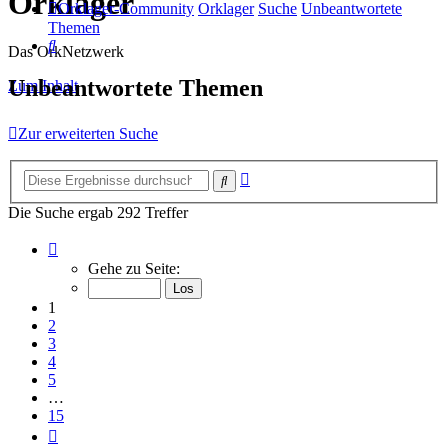
Orklager
Orklager-Community
Orklager
Suche
Unbeantwortete
Themen
Suche
Das OrkNetzwerk
Unbeantwortete Themen
Zum Inhalt
Zur erweiterten Suche
Erweiterte
Suche
Suche
Die Suche ergab 292 Treffer
Seite
1
Gehe zu Seite:
von
15
1
2
3
4
5
…
15
Nächste