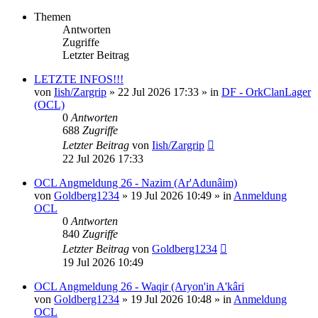
Themen
Antworten
Zugriffe
Letzter Beitrag
LETZTE INFOS!!!
von
Iish/Zargrip
»
22 Jul 2026 17:33
» in
DF - OrkClanLager
(OCL)
0
Antworten
688
Zugriffe
Letzter Beitrag
von
Iish/Zargrip
22 Jul 2026 17:33
OCL Angmeldung 26 - Nazim (Ar'Adunâim)
von
Goldberg1234
»
19 Jul 2026 10:49
» in
Anmeldung
OCL
0
Antworten
840
Zugriffe
Letzter Beitrag
von
Goldberg1234
19 Jul 2026 10:49
OCL Angmeldung 26 - Waqir (Aryon'in A'kâri
von
Goldberg1234
»
19 Jul 2026 10:48
» in
Anmeldung
OCL