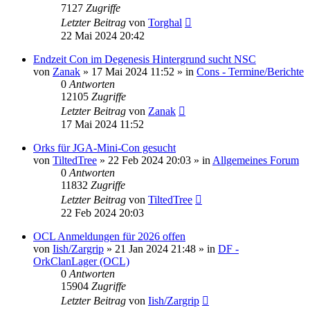
7127
Zugriffe
Letzter Beitrag
von
Torghal
22 Mai 2024 20:42
Endzeit Con im Degenesis Hintergrund sucht NSC
von
Zanak
»
17 Mai 2024 11:52
» in
Cons - Termine/Berichte
0
Antworten
12105
Zugriffe
Letzter Beitrag
von
Zanak
17 Mai 2024 11:52
Orks für JGA-Mini-Con gesucht
von
TiltedTree
»
22 Feb 2024 20:03
» in
Allgemeines Forum
0
Antworten
11832
Zugriffe
Letzter Beitrag
von
TiltedTree
22 Feb 2024 20:03
OCL Anmeldungen für 2026 offen
von
Iish/Zargrip
»
21 Jan 2024 21:48
» in
DF -
OrkClanLager (OCL)
0
Antworten
15904
Zugriffe
Letzter Beitrag
von
Iish/Zargrip