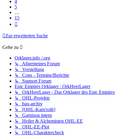
4
5
…
15
Nächste
Zur erweiterten Suche
Gehe zu
Orklager.info /.org
↳ Allgemeines Forum
↳ Vorstellung
↳ Cons - Termine/Berichte
↳ Support Forum
Epic Empires Orklager : OrkHeerLager
↳ OrkHeerLager - Das Orklager des Epic Empires
↳ OHL-Projekte
↳ bau-archiv
↳ [OHL-Karn'roth]
↳ Garnison intern
↳ Heiler & Alchemisten OHL-EE
↳ OHL-EE-Plot
↳ OHL-Charaktercheck