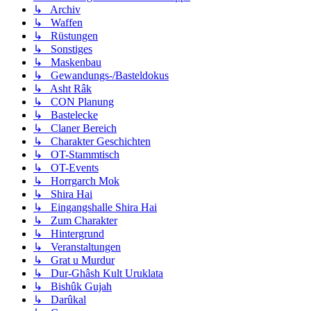
↳ Archiv
↳ Waffen
↳ Rüstungen
↳ Sonstiges
↳ Maskenbau
↳ Gewandungs-/Basteldokus
↳ Asht Râk
↳ CON Planung
↳ Bastelecke
↳ Claner Bereich
↳ Charakter Geschichten
↳ OT-Stammtisch
↳ OT-Events
↳ Horrgarch Mok
↳ Shira Hai
↳ Eingangshalle Shira Hai
↳ Zum Charakter
↳ Hintergrund
↳ Veranstaltungen
↳ Grat u Murdur
↳ Dur-Ghâsh Kult Uruklata
↳ Bishûk Gujah
↳ Darûkal