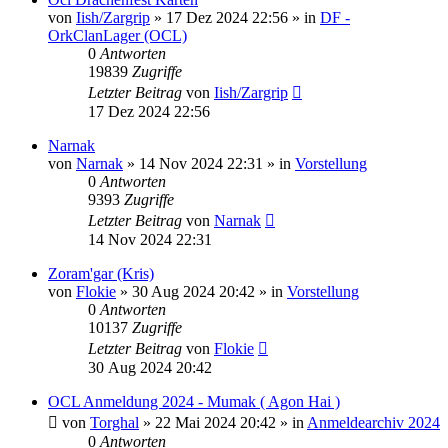
von
Iish/Zargrip
»
17 Dez 2024 22:56
» in
DF -
OrkClanLager (OCL)
0
Antworten
19839
Zugriffe
Letzter Beitrag
von
Iish/Zargrip
17 Dez 2024 22:56
Narnak
von
Narnak
»
14 Nov 2024 22:31
» in
Vorstellung
0
Antworten
9393
Zugriffe
Letzter Beitrag
von
Narnak
14 Nov 2024 22:31
Zoram'gar (Kris)
von
Flokie
»
30 Aug 2024 20:42
» in
Vorstellung
0
Antworten
10137
Zugriffe
Letzter Beitrag
von
Flokie
30 Aug 2024 20:42
OCL Anmeldung 2024 - Mumak ( Agon Hai )
von
Torghal
»
22 Mai 2024 20:42
» in
Anmeldearchiv 2024
0
Antworten