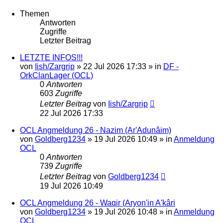
Themen
Antworten
Zugriffe
Letzter Beitrag
LETZTE INFOS!!!
von
Iish/Zargrip
»
22 Jul 2026 17:33
» in
DF -
OrkClanLager (OCL)
0
Antworten
603
Zugriffe
Letzter Beitrag
von
Iish/Zargrip
22 Jul 2026 17:33
OCL Angmeldung 26 - Nazim (Ar'Adunâim)
von
Goldberg1234
»
19 Jul 2026 10:49
» in
Anmeldung
OCL
0
Antworten
739
Zugriffe
Letzter Beitrag
von
Goldberg1234
19 Jul 2026 10:49
OCL Angmeldung 26 - Waqir (Aryon'in A'kâri
von
Goldberg1234
»
19 Jul 2026 10:48
» in
Anmeldung
OCL