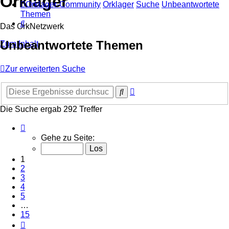
Orklager
Orklager-Community
Orklager
Suche
Unbeantwortete
Themen
Suche
Das OrkNetzwerk
Unbeantwortete Themen
Zum Inhalt
Zur erweiterten Suche
Erweiterte
Suche
Suche
Die Suche ergab 292 Treffer
Seite
1
Gehe zu Seite:
von
15
1
2
3
4
5
…
15
Nächste