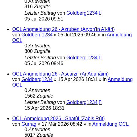
0
Antworten
316
Zugriffe
Letzter Beitrag
von
Goldberg1234
05 Jul 2026 09:51
OCL Angmeldung 26 - Azruben (Aryon'in A'kâri)
von
Goldberg1234
»
05 Jul 2026 09:46
» in
Anmeldung
OCL
0
Antworten
300
Zugriffe
Letzter Beitrag
von
Goldberg1234
05 Jul 2026 09:46
OCL Angmeldung 26 - Ascarzir (Ar'Adunâim)
von
Goldberg1234
»
15 Apr 2026 18:31
» in
Anmeldung
OCL
0
Antworten
1562
Zugriffe
Letzter Beitrag
von
Goldberg1234
15 Apr 2026 18:31
OCL-Anmeldung 2026 - Shatûl (Zabis Rût)
von
Gurrag
»
17 Mär 2026 08:42
» in
Anmeldung OCL
0
Antworten
5017
Zugriffe