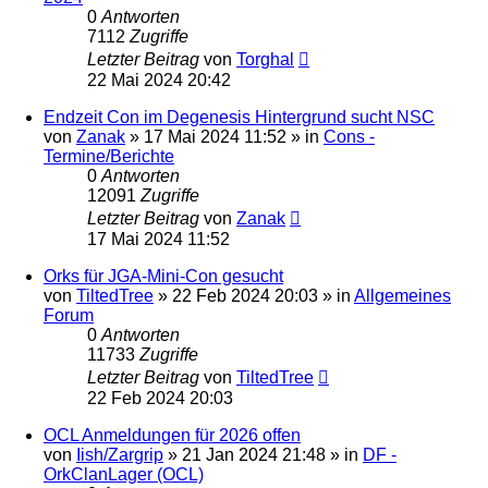
0
Antworten
7112
Zugriffe
Letzter Beitrag
von
Torghal
22 Mai 2024 20:42
Endzeit Con im Degenesis Hintergrund sucht NSC
von
Zanak
»
17 Mai 2024 11:52
» in
Cons -
Termine/Berichte
0
Antworten
12091
Zugriffe
Letzter Beitrag
von
Zanak
17 Mai 2024 11:52
Orks für JGA-Mini-Con gesucht
von
TiltedTree
»
22 Feb 2024 20:03
» in
Allgemeines
Forum
0
Antworten
11733
Zugriffe
Letzter Beitrag
von
TiltedTree
22 Feb 2024 20:03
OCL Anmeldungen für 2026 offen
von
Iish/Zargrip
»
21 Jan 2024 21:48
» in
DF -
OrkClanLager (OCL)