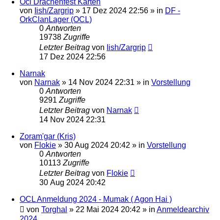
Ocl Drachenfest Karten
von
Iish/Zargrip
»
17 Dez 2024 22:56
» in
DF -
OrkClanLager (OCL)
0
Antworten
19738
Zugriffe
Letzter Beitrag
von
Iish/Zargrip
17 Dez 2024 22:56
Narnak
von
Narnak
»
14 Nov 2024 22:31
» in
Vorstellung
0
Antworten
9291
Zugriffe
Letzter Beitrag
von
Narnak
14 Nov 2024 22:31
Zoram'gar (Kris)
von
Flokie
»
30 Aug 2024 20:42
» in
Vorstellung
0
Antworten
10113
Zugriffe
Letzter Beitrag
von
Flokie
30 Aug 2024 20:42
OCL Anmeldung 2024 - Mumak ( Agon Hai )
von
Torghal
»
22 Mai 2024 20:42
» in
Anmeldearchiv
2024