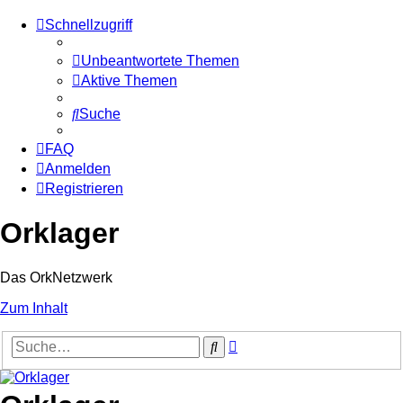
Schnellzugriff
Unbeantwortete Themen
Aktive Themen
Suche
FAQ
Anmelden
Registrieren
Orklager
Das OrkNetzwerk
Zum Inhalt
Erweiterte
Suche
Suche