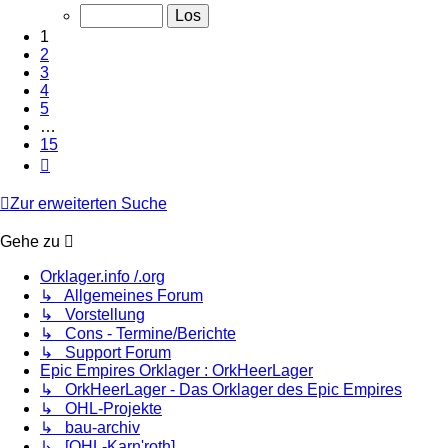
von
15
1
2
3
4
5
…
15
Nächste
Zur erweiterten Suche
Gehe zu
Orklager.info /.org
↳ Allgemeines Forum
↳ Vorstellung
↳ Cons - Termine/Berichte
↳ Support Forum
Epic Empires Orklager : OrkHeerLager
↳ OrkHeerLager - Das Orklager des Epic Empires
↳ OHL-Projekte
↳ bau-archiv
↳ [OHL-Karn'roth]