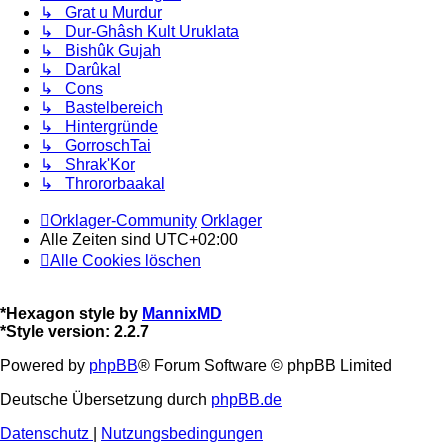
↳ Grat u Murdur
↳ Dur-Ghâsh Kult Uruklata
↳ Bishûk Gujah
↳ Darûkal
↳ Cons
↳ Bastelbereich
↳ Hintergründe
↳ GorroschTai
↳ Shrak'Kor
↳ Thrororbaakal
Orklager-Community
Orklager
Alle Zeiten sind
UTC+02:00
Alle Cookies löschen
*
Hexagon style by
MannixMD
*
Style version: 2.2.7
Powered by
phpBB
® Forum Software © phpBB Limited
Deutsche Übersetzung durch
phpBB.de
Datenschutz
|
Nutzungsbedingungen