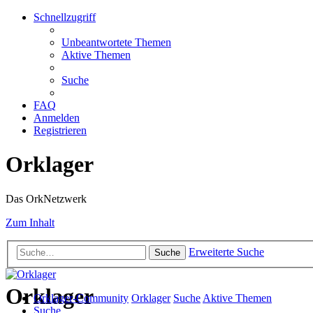
Schnellzugriff
Unbeantwortete Themen
Aktive Themen
Suche
FAQ
Anmelden
Registrieren
Orklager
Das OrkNetzwerk
Zum Inhalt
Erweiterte Suche
Suche
Orklager
Orklager-Community
Orklager
Suche
Aktive Themen
Suche