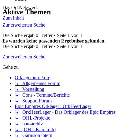
Das OrkNetzwerk
Aktive Themen
Zum Inhalt
Zur erweiterten Suche
Die Suche ergab 0 Treffer • Seite
1
von
1
Es wurden keine passenden Ergebnisse gefunden.
Die Suche ergab 0 Treffer • Seite
1
von
1
Zur erweiterten Suche
Gehe zu
Orklager.info /.org
↳ Allgemeines Forum
↳ Vorstellung
↳ Cons - Termine/Berichte
↳ Support Forum
Epic Empires Orklager : OrkHeerLager
↳ OrkHeerLager - Das Orklager des Epic Empires
↳ OHL-Projekte
↳ bau-archiv
↳ [OHL-Karn'roth]
↳ Garnison intern