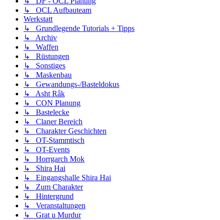
↳ DF - OCL Planung
↳ OCL Aufbauteam
Werkstatt
↳ Grundlegende Tutorials + Tipps
↳ Archiv
↳ Waffen
↳ Rüstungen
↳ Sonstiges
↳ Maskenbau
↳ Gewandungs-/Basteldokus
↳ Asht Râk
↳ CON Planung
↳ Bastelecke
↳ Claner Bereich
↳ Charakter Geschichten
↳ OT-Stammtisch
↳ OT-Events
↳ Horrgarch Mok
↳ Shira Hai
↳ Eingangshalle Shira Hai
↳ Zum Charakter
↳ Hintergrund
↳ Veranstaltungen
↳ Grat u Murdur