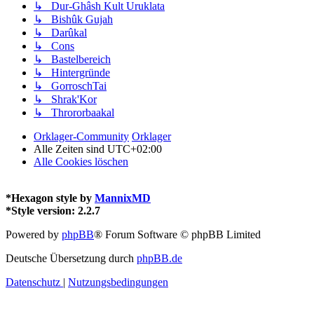
↳ Dur-Ghâsh Kult Uruklata
↳ Bishûk Gujah
↳ Darûkal
↳ Cons
↳ Bastelbereich
↳ Hintergründe
↳ GorroschTai
↳ Shrak'Kor
↳ Thrororbaakal
Orklager-Community
Orklager
Alle Zeiten sind
UTC+02:00
Alle Cookies löschen
*
Hexagon style by
MannixMD
*
Style version: 2.2.7
Powered by
phpBB
® Forum Software © phpBB Limited
Deutsche Übersetzung durch
phpBB.de
Datenschutz
|
Nutzungsbedingungen