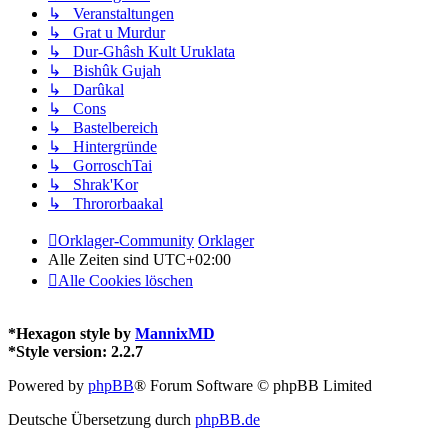
↳ Veranstaltungen
↳ Grat u Murdur
↳ Dur-Ghâsh Kult Uruklata
↳ Bishûk Gujah
↳ Darûkal
↳ Cons
↳ Bastelbereich
↳ Hintergründe
↳ GorroschTai
↳ Shrak'Kor
↳ Thrororbaakal
Orklager-Community
Orklager
Alle Zeiten sind
UTC+02:00
Alle Cookies löschen
*
Hexagon style by
MannixMD
*
Style version: 2.2.7
Powered by
phpBB
® Forum Software © phpBB Limited
Deutsche Übersetzung durch
phpBB.de