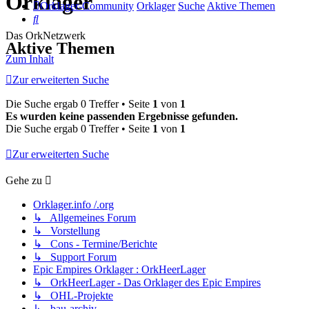
Orklager
Orklager-Community
Orklager
Suche
Aktive Themen
Suche
Das OrkNetzwerk
Aktive Themen
Zum Inhalt
Zur erweiterten Suche
Die Suche ergab 0 Treffer • Seite
1
von
1
Es wurden keine passenden Ergebnisse gefunden.
Die Suche ergab 0 Treffer • Seite
1
von
1
Zur erweiterten Suche
Gehe zu
Orklager.info /.org
↳ Allgemeines Forum
↳ Vorstellung
↳ Cons - Termine/Berichte
↳ Support Forum
Epic Empires Orklager : OrkHeerLager
↳ OrkHeerLager - Das Orklager des Epic Empires
↳ OHL-Projekte
↳ bau-archiv