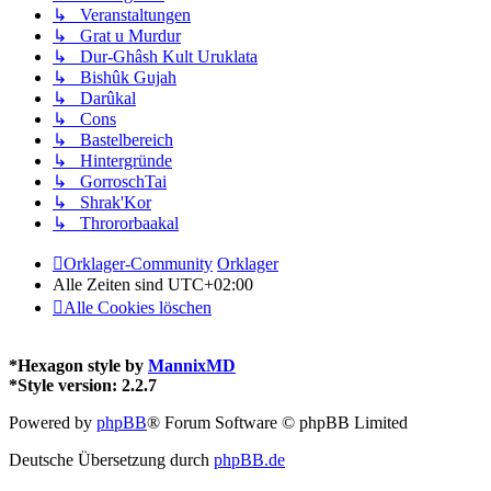
↳ Veranstaltungen
↳ Grat u Murdur
↳ Dur-Ghâsh Kult Uruklata
↳ Bishûk Gujah
↳ Darûkal
↳ Cons
↳ Bastelbereich
↳ Hintergründe
↳ GorroschTai
↳ Shrak'Kor
↳ Thrororbaakal
Orklager-Community
Orklager
Alle Zeiten sind
UTC+02:00
Alle Cookies löschen
*
Hexagon style by
MannixMD
*
Style version: 2.2.7
Powered by
phpBB
® Forum Software © phpBB Limited
Deutsche Übersetzung durch
phpBB.de