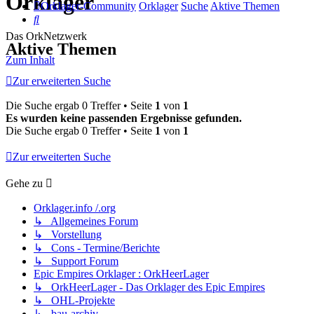
Orklager
Orklager-Community
Orklager
Suche
Aktive Themen
Suche
Das OrkNetzwerk
Aktive Themen
Zum Inhalt
Zur erweiterten Suche
Die Suche ergab 0 Treffer • Seite
1
von
1
Es wurden keine passenden Ergebnisse gefunden.
Die Suche ergab 0 Treffer • Seite
1
von
1
Zur erweiterten Suche
Gehe zu
Orklager.info /.org
↳ Allgemeines Forum
↳ Vorstellung
↳ Cons - Termine/Berichte
↳ Support Forum
Epic Empires Orklager : OrkHeerLager
↳ OrkHeerLager - Das Orklager des Epic Empires
↳ OHL-Projekte
↳ bau-archiv