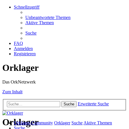
Schnellzugriff
Unbeantwortete Themen
Aktive Themen
Suche
FAQ
Anmelden
Registrieren
Orklager
Das OrkNetzwerk
Zum Inhalt
Erweiterte Suche
Suche
Orklager
Orklager-Community
Orklager
Suche
Aktive Themen
Suche