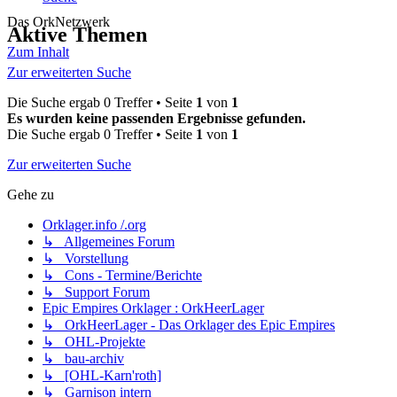
Das OrkNetzwerk
Aktive Themen
Zum Inhalt
Zur erweiterten Suche
Die Suche ergab 0 Treffer • Seite
1
von
1
Es wurden keine passenden Ergebnisse gefunden.
Die Suche ergab 0 Treffer • Seite
1
von
1
Zur erweiterten Suche
Gehe zu
Orklager.info /.org
↳ Allgemeines Forum
↳ Vorstellung
↳ Cons - Termine/Berichte
↳ Support Forum
Epic Empires Orklager : OrkHeerLager
↳ OrkHeerLager - Das Orklager des Epic Empires
↳ OHL-Projekte
↳ bau-archiv
↳ [OHL-Karn'roth]
↳ Garnison intern