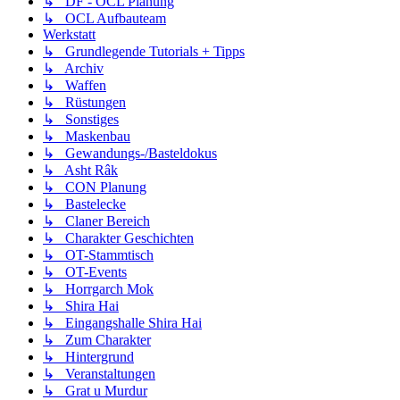
↳ DF - OCL Planung
↳ OCL Aufbauteam
Werkstatt
↳ Grundlegende Tutorials + Tipps
↳ Archiv
↳ Waffen
↳ Rüstungen
↳ Sonstiges
↳ Maskenbau
↳ Gewandungs-/Basteldokus
↳ Asht Râk
↳ CON Planung
↳ Bastelecke
↳ Claner Bereich
↳ Charakter Geschichten
↳ OT-Stammtisch
↳ OT-Events
↳ Horrgarch Mok
↳ Shira Hai
↳ Eingangshalle Shira Hai
↳ Zum Charakter
↳ Hintergrund
↳ Veranstaltungen
↳ Grat u Murdur