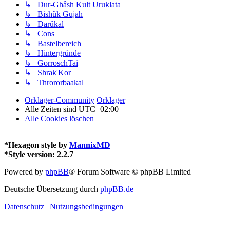
↳ Dur-Ghâsh Kult Uruklata
↳ Bishûk Gujah
↳ Darûkal
↳ Cons
↳ Bastelbereich
↳ Hintergründe
↳ GorroschTai
↳ Shrak'Kor
↳ Thrororbaakal
Orklager-Community
Orklager
Alle Zeiten sind
UTC+02:00
Alle Cookies löschen
*
Hexagon style by
MannixMD
*
Style version: 2.2.7
Powered by
phpBB
® Forum Software © phpBB Limited
Deutsche Übersetzung durch
phpBB.de
Datenschutz
|
Nutzungsbedingungen