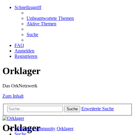
Schnellzugriff
Unbeantwortete Themen
Aktive Themen
Suche
FAQ
Anmelden
Registrieren
Orklager
Das OrkNetzwerk
Zum Inhalt
Erweiterte Suche
Suche
Orklager
Orklager-Community
Orklager
Suche