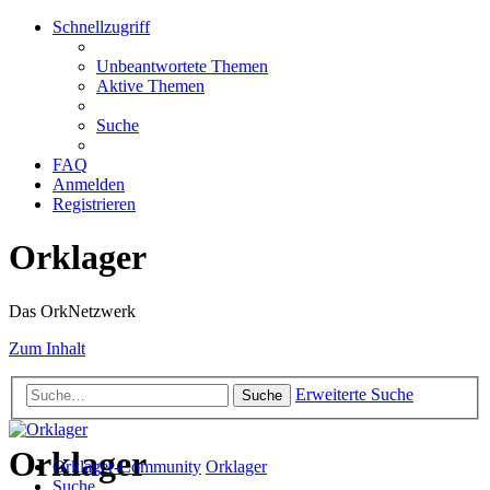
Schnellzugriff
Unbeantwortete Themen
Aktive Themen
Suche
FAQ
Anmelden
Registrieren
Orklager
Das OrkNetzwerk
Zum Inhalt
Erweiterte Suche
Suche
Orklager
Orklager-Community
Orklager
Suche