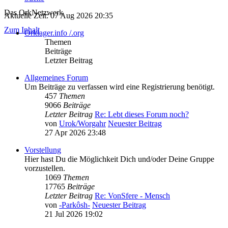
Das OrkNetzwerk
Aktuelle Zeit: 07 Aug 2026 20:35
Zum Inhalt
Orklager.info /.org
Themen
Beiträge
Letzter Beitrag
Allgemeines Forum
Um Beiträge zu verfassen wird eine Registrierung benötigt.
457
Themen
9066
Beiträge
Letzter Beitrag
Re: Lebt dieses Forum noch?
von
Urok/Worgahr
Neuester Beitrag
27 Apr 2026 23:48
Vorstellung
Hier hast Du die Möglichkeit Dich und/oder Deine Gruppe
vorzustellen.
1069
Themen
17765
Beiträge
Letzter Beitrag
Re: VonSfere - Mensch
von
-Parkôsh-
Neuester Beitrag
21 Jul 2026 19:02