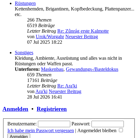
Rüstungen
Kettenhemden, Brigantinen, Kopfbedeckung, Plattenpanzer...
etc.
266
Themen
6519
Beiträge
Letzter Beitrag
Re: Zûnrág erste Kalmotte
von
Urok/Worgahr
Neuester Beitrag
07 Jul 2025 18:22
Sonstiges
Kleidung, Ambiente, Ausrüstung und alles was nicht in
Rüstungen oder Waffen passt.
Unterforen:
Maskenbau
,
Gewandungs-/Basteldokus
659
Themen
17161
Beiträge
Letzter Beitrag
Re: Ara'ki
von
Ara'ki
Neuester Beitrag
28 Jul 2026 16:41
Anmelden
•
Registrieren
Benutzername:
Passwort:
Ich habe mein Passwort vergessen
|
Angemeldet bleiben