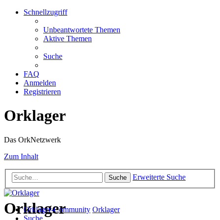
Schnellzugriff
Unbeantwortete Themen
Aktive Themen
Suche
FAQ
Anmelden
Registrieren
Orklager
Das OrkNetzwerk
Zum Inhalt
Erweiterte Suche
Suche
Orklager
Orklager-Community
Orklager
Suche