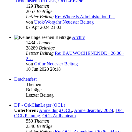
Alchemisten OHL-EE
,
OHL-EE-Plot
129
Themen
2057
Beiträge
Letzter Beitrag
Re: Where is Administration f…
von
Urok/Worgahr
Neuester Beitrag
07 Apr 2024 21:03
Archiv
1434
Themen
28289
Beiträge
Letzter Beitrag
Re: BAUWOCHENENDE - 26.06 -
2…
von
Grûur
Neuester Beitrag
10 Jun 2020 20:18
Drachenfest
Themen
Beiträge
Letzter Beitrag
DF - OrkClanLager (OCL)
Unterforen:
Anmeldung OCL
,
Anmeldearchiv 2024
,
DF -
OCL Planung
,
OCL Aufbauteam
550
Themen
2346
Beiträge
Letzter Beitrag
Re: OCL-Anmeldung 2026 - Maso…